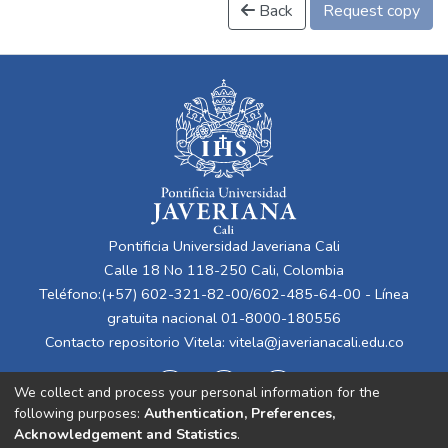
Back
Request copy
Pontificia Universidad Javeriana Cali
Calle 18 No 118-250 Cali, Colombia
Teléfono:(+57) 602-321-82-00/602-485-64-00 - Línea
gratuita nacional 01-8000-180556
Contacto repositorio Vitela:
vitela@javerianacali.edu.co
We collect and process your personal information for the
following purposes:
Authentication, Preferences,
Acknowledgement and Statistics
.