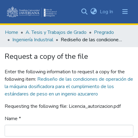
(current)
Log In
Communities
&
Home
A. Tesis y Trabajos de Grado
Pregrado
Collections
Ingeniería Industrial
Rediseño de las condiciones de operación de la máquina dosificadora para el cumplimiento de los estándares de peso en un ingenio azucarero
All of DSpace
Request a copy of the file
Statistics
Enter the following information to request a copy for the
following item:
Rediseño de las condiciones de operación de
la máquina dosificadora para el cumplimiento de los
estándares de peso en un ingenio azucarero
Requesting the following file: Licencia_autorizacion.pdf
Name *