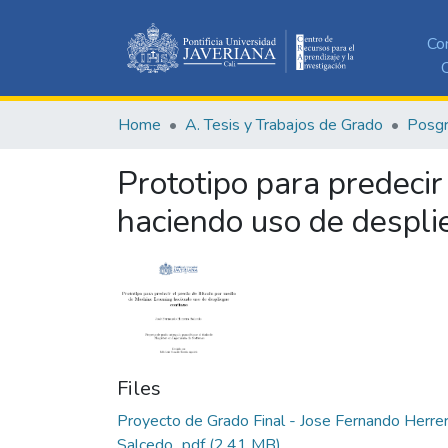
Co
C
Home
A. Tesis y Trabajos de Grado
Posg
Prototipo para predecir
haciendo uso de despli
Files
Proyecto de Grado Final - Jose Fernando Herre
Salcedo,,.pdf
(2.41 MB)