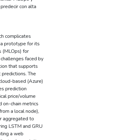
predecir con alta
ich complicates
 prototype for its
s (MLOps) for
 challenges faced by
tion that supports
 predictions. The
 cloud-based (Azure)
es prediction
rical price/volume
d on-chain metrics
from a local node),
ter aggregated to
paring LSTM and GRU
nting a web