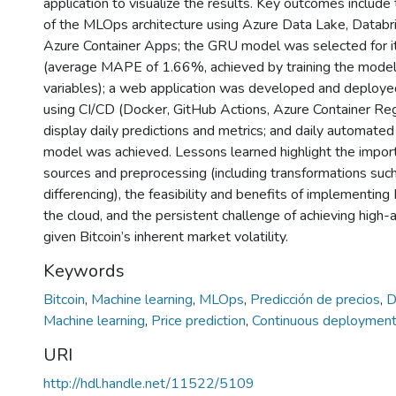
application to visualize the results. Key outcomes includ
of the MLOps architecture using Azure Data Lake, Databr
Azure Container Apps; the GRU model was selected for i
(average MAPE of 1.66%, achieved by training the model
variables); a web application was developed and deploye
using CI/CD (Docker, GitHub Actions, Azure Container Re
display daily predictions and metrics; and daily automated 
model was achieved. Lessons learned highlight the impor
sources and preprocessing (including transformations such
differencing), the feasibility and benefits of implementin
the cloud, and the persistent challenge of achieving high-
given Bitcoin’s inherent market volatility.
Keywords
Bitcoin
,
Machine learning
,
MLOps
,
Predicción de precios
,
D
Machine learning
,
Price prediction
,
Continuous deploymen
URI
http://hdl.handle.net/11522/5109