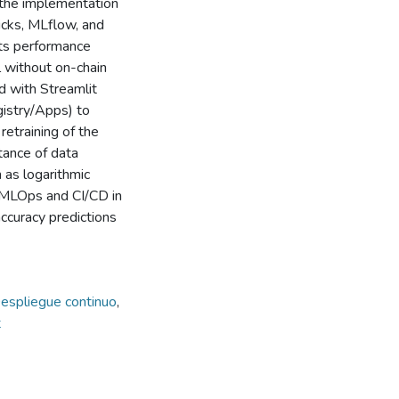
e the implementation
icks, MLflow, and
ts performance
 without on-chain
d with Streamlit
gistry/Apps) to
retraining of the
tance of data
 as logarithmic
g MLOps and CI/CD in
accuracy predictions
espliegue continuo
,
t