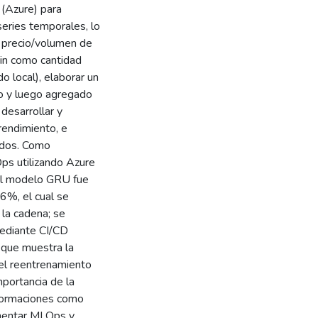
 (Azure) para
series temporales, lo
e precio/volumen de
in como cantidad
o local), elaborar un
io y luego agregado
 desarrollar y
endimiento, e
tados. Como
Ops utilizando Azure
el modelo GRU fue
%, el cual se
 la cadena; se
mediante CI/CD
 que muestra la
 del reentrenamiento
mportancia de la
sformaciones como
lementar MLOps y