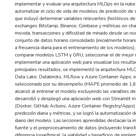
implementar y evaluar una arquitectura MLOps en la nube
automatizar el ciclo de vida de modelos de predicción de 
que incluyó determinar variables relevantes (históricos d
exchanges Bitstamp, Binance, Coinbase y métricas on-cha
movida, transacciones y dificultad de minado desde un nod
conjunto de datos horario consolidado (inicialmente horar
a frecuencia diaria para el entrenamiento de los modelos),
comparar modelos LSTM y GRU, seleccionar el de mejor r
implementar una aplicación web para visualizar los resul
principales resultados, se implementó la arquitectura ML
Data Lake, Databricks, MLflow y Azure Container Apps; 
seleccionado por su desempeño (MAPE promedio de 1,66
alcanzó al entrenar el modelo excluyendo las variables de
desarrolló y desplegó una aplicación web con Streamlit 
(Docker, GitHub Actions, Azure Container Registry/Apps)
predicción diaria y métricas, y se logró la automatización
diario del modelo. Las lecciones aprendidas destacan la i
fuente y el preprocesamiento de datos (incluyendo tran
diferencia logarítmica), la viabilidad y beneficios de imp