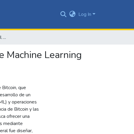
Log In
Prototipo para predecir el precio de Bitcoin por medio de Machine Learning haciendo uso de despliegue continuo
 de Machine Learning
 Bitcoin, que
desarrollo de un
(ML) y operaciones
ia de Bitcoin y las
sca ofrecer una
as mediante
eral fue diseñar,