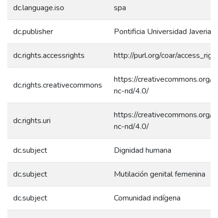
dc.language.iso
spa
dc.publisher
Pontificia Universidad Javeriana
dc.rights.accessrights
http://purl.org/coar/access_rig
https://creativecommons.org/l
dc.rights.creativecommons
nc-nd/4.0/
https://creativecommons.org/l
dc.rights.uri
nc-nd/4.0/
dc.subject
Dignidad humana
dc.subject
Mutilación genital femenina
dc.subject
Comunidad indígena