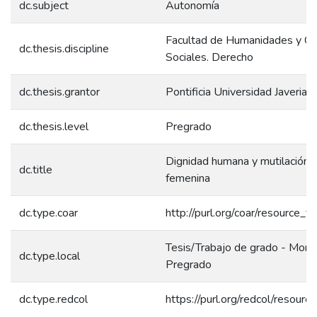
dc.subject
Autonomía
Facultad de Humanidades y Ci
dc.thesis.discipline
Sociales. Derecho
dc.thesis.grantor
Pontificia Universidad Javeriana
dc.thesis.level
Pregrado
Dignidad humana y mutilación g
dc.title
femenina
dc.type.coar
http://purl.org/coar/resource_t
Tesis/Trabajo de grado - Monog
dc.type.local
Pregrado
dc.type.redcol
https://purl.org/redcol/resour