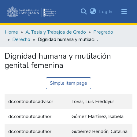
(current)
Log In
Communities
&
Home
A. Tesis y Trabajos de Grado
Pregrado
Collections
Derecho
Dignidad humana y mutilación genital femenina
All of DSpace
Dignidad humana y mutilación
Statistics
genital femenina
Simple item page
dc.contributor.advisor
Tovar, Luis Freddyur
dc.contributor.author
Gómez Martínez, Isabela
dc.contributor.author
Gutiérrez Rendón, Catalina