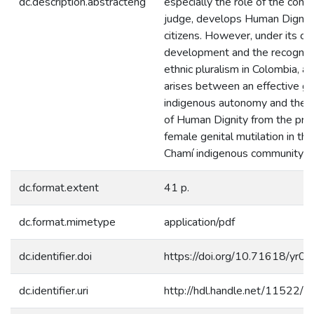
dc.description.abstracteng
especially the role of the const
judge, develops Human Dignity 
citizens. However, under its con
development and the recogniti
ethnic pluralism in Colombia, a 
arises between an effective gu
indigenous autonomy and the p
of Human Dignity from the prac
female genital mutilation in t
Chamí indigenous community in
dc.format.extent
41 p.
dc.format.mimetype
application/pdf
dc.identifier.doi
https://doi.org/10.71618/yr0
dc.identifier.uri
http://hdl.handle.net/11522/