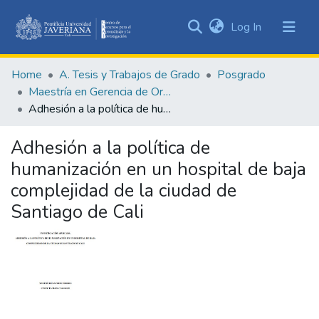
(current)
Log In
Communities
&
Home
A. Tesis y Trabajos de Grado
Posgrado
Collections
Maestría en Gerencia de Organizaciones de Salud
All of DSpace
Adhesión a la política de humanización en un hospital de baja complejidad de la ciudad de Santiago de Cali
Statistics
Adhesión a la política de
humanización en un hospital de baja
complejidad de la ciudad de
Santiago de Cali