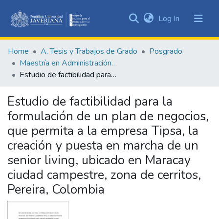
(current)
Log In
Communities
&
Home
A. Tesis y Trabajos de Grado
Posgrado
Collections
Maestría en Administración de Empresas
All of DSpace
Estudio de factibilidad para la formulación de un plan de negocios, que permita a la empresa Tipsa, la creación y puesta en marcha de un senior living, ubicado en Maracay ciudad campestre, zona de cerritos, Pereira, Colombia
Statistics
Estudio de factibilidad para la
formulación de un plan de negocios,
que permita a la empresa Tipsa, la
creación y puesta en marcha de un
senior living, ubicado en Maracay
ciudad campestre, zona de cerritos,
Pereira, Colombia