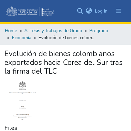
(current)
Log In
Communities
&
Home
A. Tesis y Trabajos de Grado
Pregrado
Collections
Economía
Evolución de bienes colombianos exportados hacia Corea del Sur tras la firma del TLC
All of DSpace
Evolución de bienes colombianos
Statistics
exportados hacia Corea del Sur tras
la firma del TLC
Files