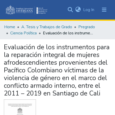
(current)
Log In
Communities
&
Home
A. Tesis y Trabajos de Grado
Pregrado
Collections
Ciencia Política
Evaluación de los instrumentos para la reparación integral de mujeres afrodescendientes provenientes del Pacífico Colombiano víctimas de la violencia de género en el marco del conflicto armado interno, entre el 2011 – 2019 en Santiago de Cali
All of DSpace
Evaluación de los instrumentos para
Statistics
la reparación integral de mujeres
afrodescendientes provenientes del
Pacífico Colombiano víctimas de la
violencia de género en el marco del
conflicto armado interno, entre el
2011 – 2019 en Santiago de Cali