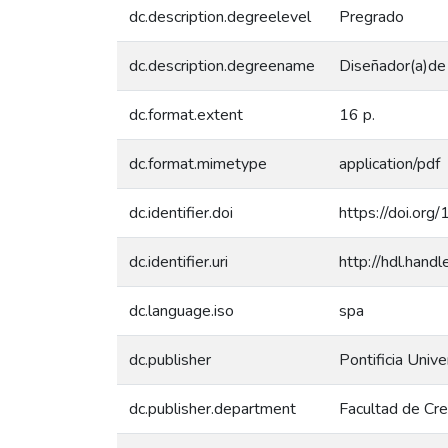
dc.description.degreelevel
Pregrado
dc.description.degreename
Diseñador(a)de
dc.format.extent
16 p.
dc.format.mimetype
application/pdf
dc.identifier.doi
https://doi.or
dc.identifier.uri
http://hdl.han
dc.language.iso
spa
dc.publisher
Pontificia Unive
dc.publisher.department
Facultad de Cre