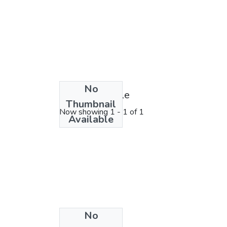
No
License bundle
Thumbnail
Now showing
1 - 1 of 1
Available
No
Collections