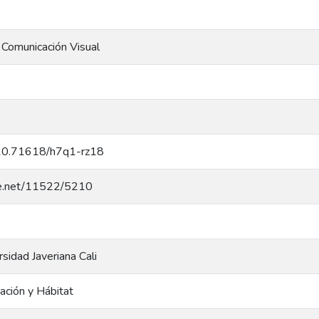
 Comunicación Visual
g/10.71618/h7q1-rz18
dle.net/11522/5210
rsidad Javeriana Cali
ación y Hábitat