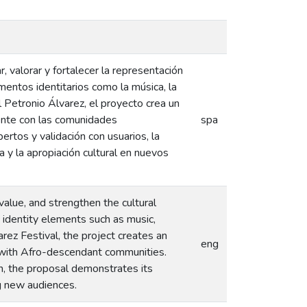
r, valorar y fortalecer la representación
ementos identitarios como la música, la
l Petronio Álvarez, el proyecto crea un
mente con las comunidades
spa
ertos y validación con usuarios, la
 y la apropiación cultural en nuevos
value, and strengthen the cultural
n identity elements such as music,
rez Festival, the project creates an
eng
y with Afro-descendant communities.
on, the proposal demonstrates its
g new audiences.