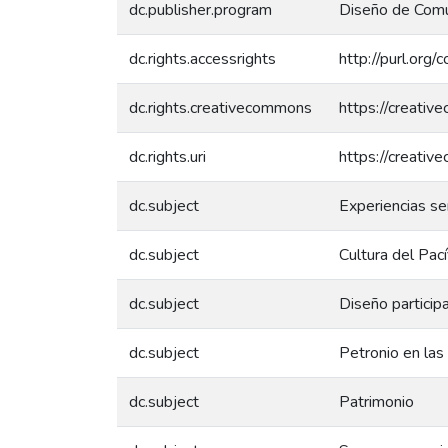
dc.publisher.program
Diseño de Comu
dc.rights.accessrights
http://purl.org/
dc.rights.creativecommons
https://creativ
dc.rights.uri
https://creativ
dc.subject
Experiencias se
dc.subject
Cultura del Pací
dc.subject
Diseño particip
dc.subject
Petronio en las
dc.subject
Patrimonio