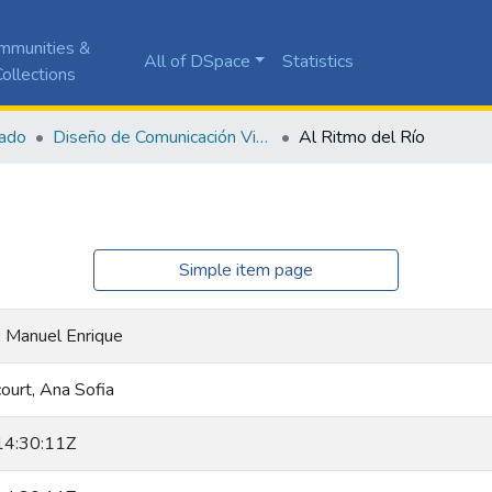
mmunities &
All of DSpace
Statistics
ollections
ado
Diseño de Comunicación Visual
Al Ritmo del Río
Simple item page
, Manuel Enrique
ourt, Ana Sofia
4:30:11Z