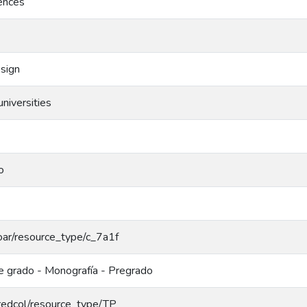
ences
esign
universities
o
/coar/resource_type/c_7a1f
e grado - Monografía - Pregrado
g/redcol/resource_type/TP