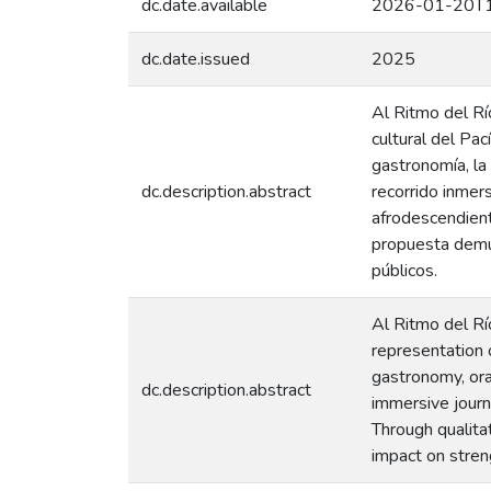
dc.date.available
2026-01-20T1
dc.date.issued
2025
Al Ritmo del Río
cultural del Pac
gastronomía, la
dc.description.abstract
recorrido inmer
afrodescendiente
propuesta demue
públicos.
Al Ritmo del Rí
representation 
gastronomy, ora
dc.description.abstract
immersive journ
Through qualita
impact on stren