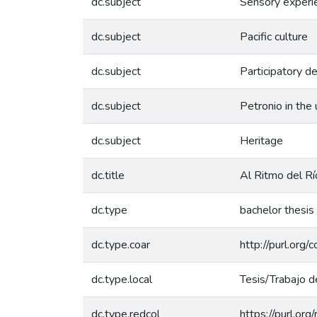
dc.subject
Sensory experi
dc.subject
Pacific culture
dc.subject
Participatory d
dc.subject
Petronio in the 
dc.subject
Heritage
dc.title
Al Ritmo del Rí
dc.type
bachelor thesis
dc.type.coar
http://purl.org
dc.type.local
Tesis/Trabajo d
dc.type.redcol
https://purl.or