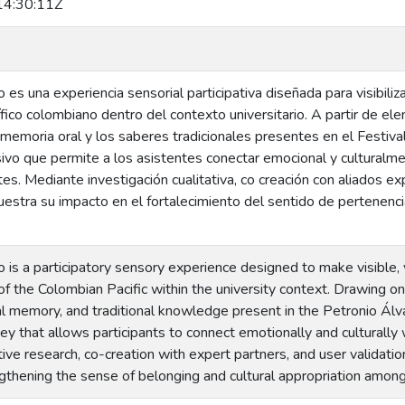
4:30:11Z
 es una experiencia sensorial participativa diseñada para visibiliza
ífico colombiano dentro del contexto universitario. A partir de el
 memoria oral y los saberes tradicionales presentes en el Festiva
sivo que permite a los asistentes conectar emocional y cultural
s. Mediante investigación cualitativa, co creación con aliados exp
stra su impacto en el fortalecimiento del sentido de pertenencia
o is a participatory sensory experience designed to make visible, 
of the Colombian Pacific within the university context. Drawing o
l memory, and traditional knowledge present in the Petronio Álva
ey that allows participants to connect emotionally and culturall
tive research, co-creation with expert partners, and user validati
gthening the sense of belonging and cultural appropriation amon