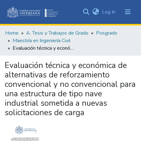
(current)
Log In
Communities
&
Home
A. Tesis y Trabajos de Grado
Posgrado
Collections
Maestría en Ingeniería Civil
All of DSpace
Evaluación técnica y económica de alternativas de reforzamiento convencional y no convencional para una estructura de tipo nave industrial sometida a nuevas solicitaciones de carga
Statistics
Evaluación técnica y económica de
alternativas de reforzamiento
convencional y no convencional para
una estructura de tipo nave
industrial sometida a nuevas
solicitaciones de carga