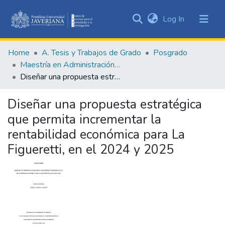
(current)
Log In
Communities
&
Home
A. Tesis y Trabajos de Grado
Posgrado
Collections
Maestría en Administración de Empresas
All of DSpace
Diseñar una propuesta estratégica que permita incrementar la rentabilidad económica para La Figueretti, en el 2024 y 2025
Statistics
Diseñar una propuesta estratégica
que permita incrementar la
rentabilidad económica para La
Figueretti, en el 2024 y 2025