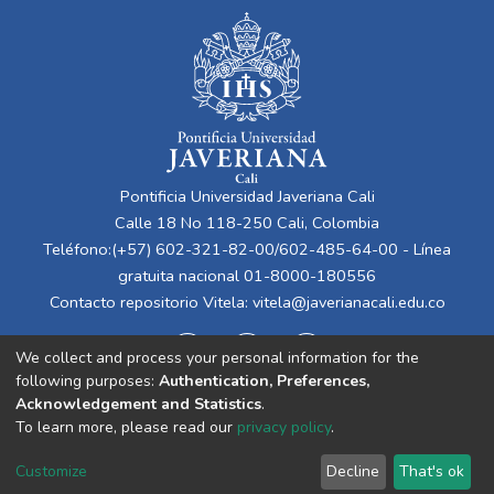
Pontificia Universidad Javeriana Cali
Calle 18 No 118-250 Cali, Colombia
Teléfono:(+57) 602-321-82-00/602-485-64-00 - Línea
gratuita nacional 01-8000-180556
Contacto repositorio Vitela:
vitela@javerianacali.edu.co
We collect and process your personal information for the
following purposes:
Authentication, Preferences,
Acknowledgement and Statistics
.
To learn more, please read our
privacy policy
.
Cookie
Privacy
End User
Send
Customize
Decline
That's ok
settings
policy
Agreement
Feedback