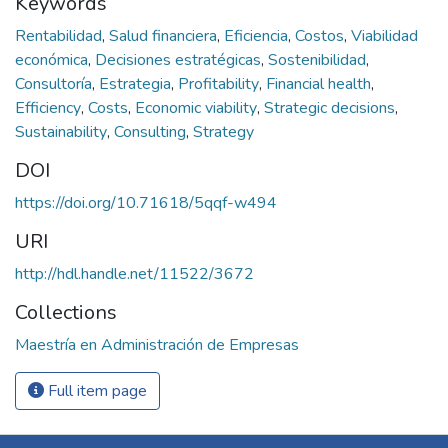
Keywords
Rentabilidad
,
Salud financiera
,
Eficiencia
,
Costos
,
Viabilidad
económica
,
Decisiones estratégicas
,
Sostenibilidad
,
Consultoría
,
Estrategia
,
Profitability
,
Financial health
,
Efficiency
,
Costs
,
Economic viability
,
Strategic decisions
,
Sustainability
,
Consulting
,
Strategy
DOI
https://doi.org/10.71618/5qqf-w494
URI
http://hdl.handle.net/11522/3672
Collections
Maestría en Administración de Empresas
Full item page