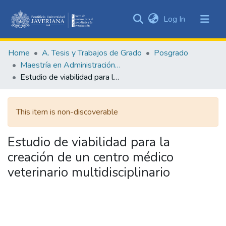
(current)
Log In
Communities
&
Home
A. Tesis y Trabajos de Grado
Posgrado
Collections
Maestría en Administración de Empresas
All of DSpace
Estudio de viabilidad para la creación de un centro médico veterinario multidisciplinario
Statistics
This item is non-discoverable
Estudio de viabilidad para la
creación de un centro médico
veterinario multidisciplinario