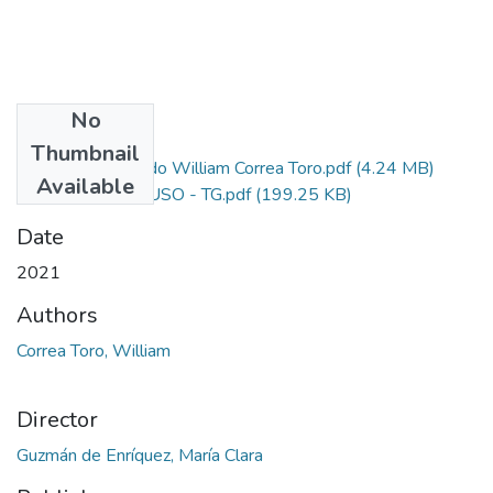
No
Files
Thumbnail
Trabajo de Grado William Correa Toro.pdf
(4.24 MB)
Available
LICENCIA DE USO - TG.pdf
(199.25 KB)
Date
2021
Authors
Correa Toro, William
Director
Guzmán de Enríquez, María Clara