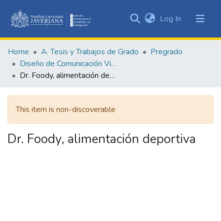
(current)
Log In
Communities
&
Home
A. Tesis y Trabajos de Grado
Pregrado
Collections
Diseño de Comunicación Visual
All of DSpace
Dr. Foody, alimentación deportiva
Statistics
This item is non-discoverable
Dr. Foody, alimentación deportiva