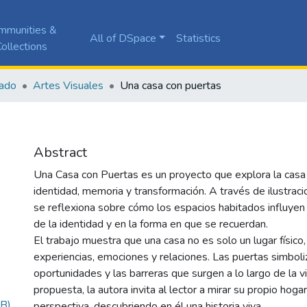
mmunities &
All of DSpace
Statistics
ollections
ado
Artes Visuales
Una casa con puertas
Abstract
Una Casa con Puertas es un proyecto que explora la cas
identidad, memoria y transformación. A través de ilustraci
se reflexiona sobre cómo los espacios habitados influyen 
de la identidad y en la forma en que se recuerdan.
El trabajo muestra que una casa no es solo un lugar físico,
experiencias, emociones y relaciones. Las puertas simboli
oportunidades y las barreras que surgen a lo largo de la v
propuesta, la autora invita al lector a mirar su propio hog
B)
perspectiva, descubriendo en él una historia viva.