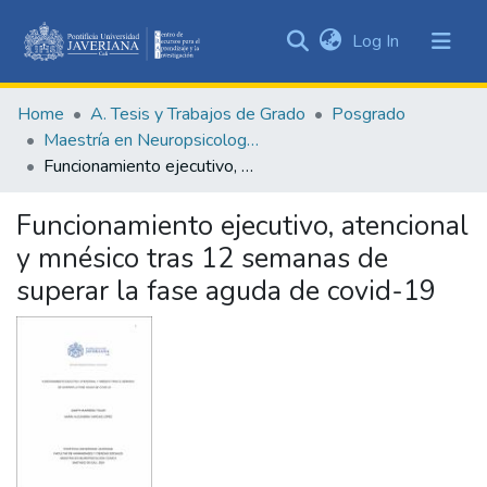
(current)
Log In
Communities
&
Home
A. Tesis y Trabajos de Grado
Posgrado
Collections
Maestría en Neuropsicología Clínica
All of DSpace
Funcionamiento ejecutivo, atencional y mnésico tras 12 semanas de superar la fase aguda de covid-19
Statistics
Funcionamiento ejecutivo, atencional
y mnésico tras 12 semanas de
superar la fase aguda de covid-19