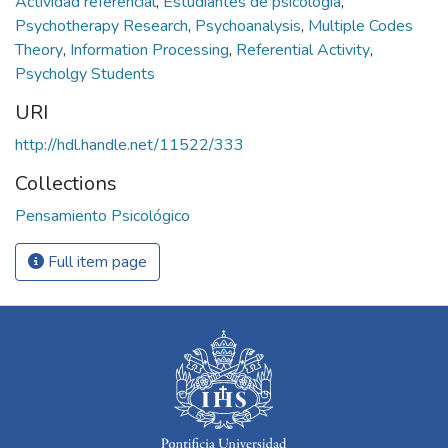
Actividad referencial
,
Estudiantes de psicología
,
Psychotherapy Research
,
Psychoanalysis
,
Multiple Codes
Theory
,
Information Processing
,
Referential Activity
,
Psycholgy Students
URI
http://hdl.handle.net/11522/333
Collections
Pensamiento Psicológico
Full item page