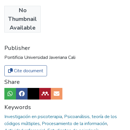
No
Authors
Thumbnail
Mesa, Ana María
Available
Rojas, Alba Luz
Publisher
Pontificia Universidad Javeriana Cali
Cite document
Share
Keywords
Investigación en psicoterapia
,
Psicoanálisis, teoría de los
códigos múltiples
,
Procesamiento de la información
,