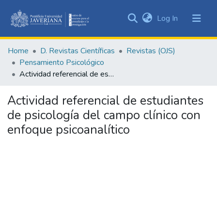
(current)
Log In
Communities
&
Home
D. Revistas Científicas
Revistas (OJS)
Collections
Pensamiento Psicológico
All of DSpace
Actividad referencial de estudiantes de psicología del campo clínico con enfoque psicoanalítico
Statistics
Actividad referencial de estudiantes
de psicología del campo clínico con
enfoque psicoanalítico