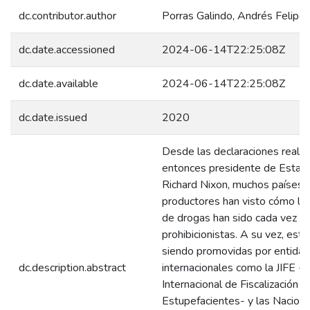
dc.contributor.author
Porras Galindo, Andrés Felipe
dc.date.accessioned
2024-06-14T22:25:08Z
dc.date.available
2024-06-14T22:25:08Z
dc.date.issued
2020
Desde las declaraciones realiz
entonces presidente de Estad
Richard Nixon, muchos países
productores han visto cómo las
de drogas han sido cada vez m
prohibicionistas. A su vez, est
siendo promovidas por entida
dc.description.abstract
internacionales como la JIFE -J
Internacional de Fiscalización d
Estupefacientes- y las Nacion