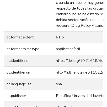
creando un ideario muy general
respecto de todas las drogas. 
embargo, no se ha estado reali
debida sectorización que el te
requiere (Drug Policy Alliance,
dc.format.extent
61 p.
dc.format.mimetype
application/pdf
dc.identifier.doi
https://doi.org/10.71618/zfd
dc.identifier.uri
http://hdl.handle.net/11522/
dc.language.iso
spa
dc.publisher
Pontificia Universidad Javeriana