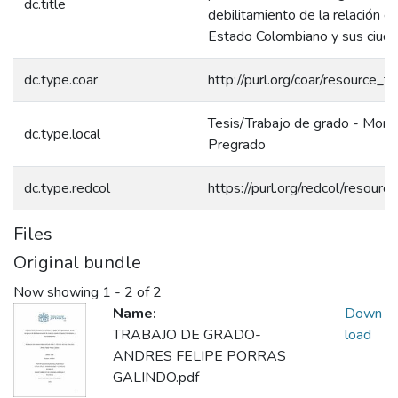
dc.title
debilitamiento de la relación en
Estado Colombiano y sus ciud
dc.type.coar
http://purl.org/coar/resource_t
Tesis/Trabajo de grado - Monog
dc.type.local
Pregrado
dc.type.redcol
https://purl.org/redcol/resour
Files
Original bundle
Now showing
1 - 2 of 2
Name:
Down
TRABAJO DE GRADO-
load
ANDRES FELIPE PORRAS
GALINDO.pdf