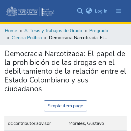
(current)
Log In
Communities
&
Home
A. Tesis y Trabajos de Grado
Pregrado
Collections
Ciencia Política
Democracia Narcotizada: El papel de la prohibición de las drogas en el debilitamiento de la relación entre el Estado Colombiano y sus ciudadanos
All of DSpace
Democracia Narcotizada: El papel de
Statistics
la prohibición de las drogas en el
debilitamiento de la relación entre el
Estado Colombiano y sus
ciudadanos
Simple item page
dc.contributor.advisor
Morales, Gustavo