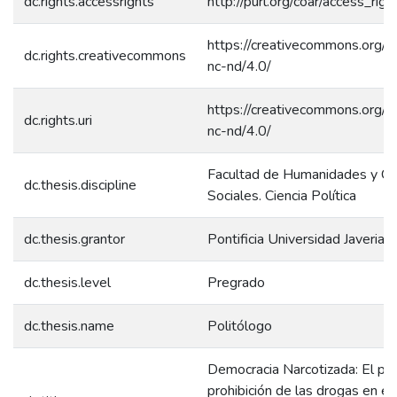
dc.rights.accessrights
http://purl.org/coar/access_rig
https://creativecommons.org/l
dc.rights.creativecommons
nc-nd/4.0/
https://creativecommons.org/l
dc.rights.uri
nc-nd/4.0/
Facultad de Humanidades y Ci
dc.thesis.discipline
Sociales. Ciencia Política
dc.thesis.grantor
Pontificia Universidad Javeriana
dc.thesis.level
Pregrado
dc.thesis.name
Politólogo
Democracia Narcotizada: El pap
prohibición de las drogas en el