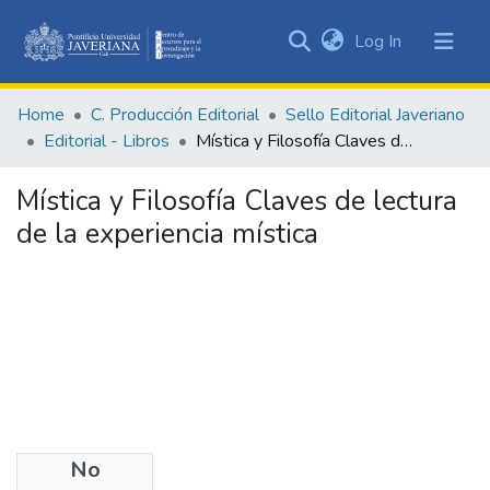
(current)
Log In
Communities
&
Home
C. Producción Editorial
Sello Editorial Javeriano
Collections
Editorial - Libros
Mística y Filosofía Claves de lectura de la experiencia mística
All of DSpace
Mística y Filosofía Claves de lectura
Statistics
de la experiencia mística
No
Date