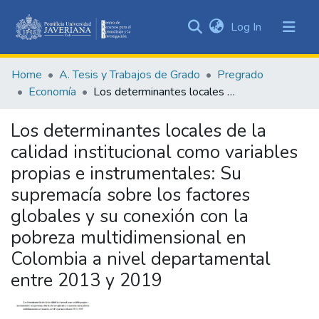
(current)
Log In
Communities
&
Home
A. Tesis y Trabajos de Grado
Pregrado
Collections
Economía
Los determinantes locales de la calidad institucional como variables propias e instrumentales: Su supremacía sobre los factores globales y su conexión con la pobreza multidimensional en Colombia a nivel departamental entre 2013 y 2019
All of DSpace
Los determinantes locales de la
Statistics
calidad institucional como variables
propias e instrumentales: Su
supremacía sobre los factores
globales y su conexión con la
pobreza multidimensional en
Colombia a nivel departamental
entre 2013 y 2019