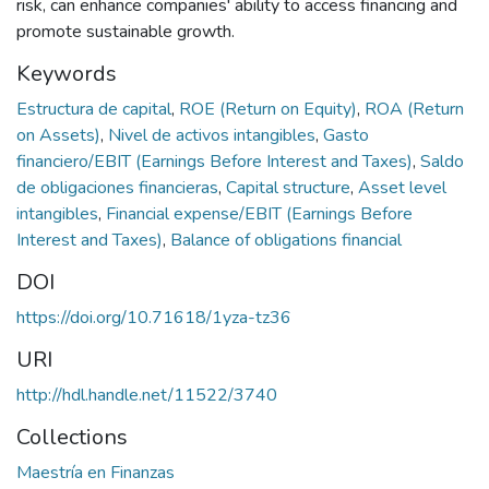
risk, can enhance companies' ability to access financing and
promote sustainable growth.
Keywords
Estructura de capital
,
ROE (Return on Equity)
,
ROA (Return
on Assets)
,
Nivel de activos intangibles
,
Gasto
financiero/EBIT (Earnings Before Interest and Taxes)
,
Saldo
de obligaciones financieras
,
Capital structure
,
Asset level
intangibles
,
Financial expense/EBIT (Earnings Before
Interest and Taxes)
,
Balance of obligations financial
DOI
https://doi.org/10.71618/1yza-tz36
URI
http://hdl.handle.net/11522/3740
Collections
Maestría en Finanzas