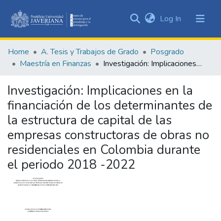
(current)
Log In
Communities
&
Home
A. Tesis y Trabajos de Grado
Posgrado
Collections
Maestría en Finanzas
Investigación: Implicaciones en la financiación de los determinantes de la estructura de capital de las empresas constructoras de obras no residenciales en Colombia durante el periodo 2018 -2022
All of DSpace
Investigación: Implicaciones en la
Statistics
financiación de los determinantes de
la estructura de capital de las
empresas constructoras de obras no
residenciales en Colombia durante
el periodo 2018 -2022