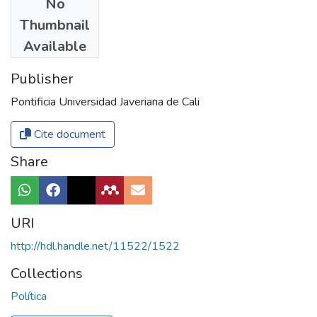
No
Authors
Thumbnail
El País
Available
Publisher
Pontificia Universidad Javeriana de Cali
Cite document
Share
URI
http://hdl.handle.net/11522/1522
Collections
Política