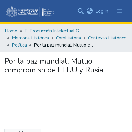
(current)
Log In
Communities
&
Home
E. Producción Intelectual General
Collections
Memoria Histórica
ComHistoria
Contexto Histórico
All of DSpace
Política
Por la paz mundial. Mutuo compromiso de EEUU y Rusia
Statistics
Por la paz mundial. Mutuo
compromiso de EEUU y Rusia