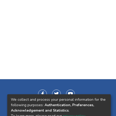
We collect and process your personal information for the
following purposes:
Authentication, Preferences,
Acknowledgement and Statistics
.
To learn more, please read our
privacy policy
.