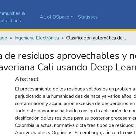
mmunities &
All of DSpace
Statistics
ollections
ado
Ingeniería Electrónica
Clasificación automática de residuos aprovechables y no aprovechables en la Pontificia Universidad Javeriana Cali usando Deep Learning
ca de residuos aprovechables y 
 Javeriana Cali usando Deep Lear
Abstract
El procesamiento de los residuos sólidos es un problema
perjudicando a la humanidad des de hace ya varios años, 
contaminación y acumulación excesiva de desperdicios en r
Todo este panorama ha traído consigo la aplicación de nor
clasificación de los residuos para su posterior procesami
Colombia la actual normativa dicta tres tipos de residuos
Aprovechables y Orgánicos. Sin embargo, aún con la exist