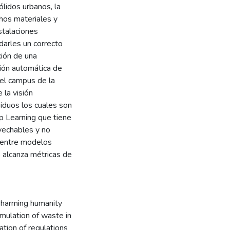
lidos urbanos, la
hos materiales y
stalaciones
darles un correcto
ción de una
ción automática de
del campus de la
 la visión
iduos los cuales son
p Learning que tiene
ovechables y no
 entre modelos
 alcanza métricas de
 harming humanity
umulation of waste in
ation of regulations