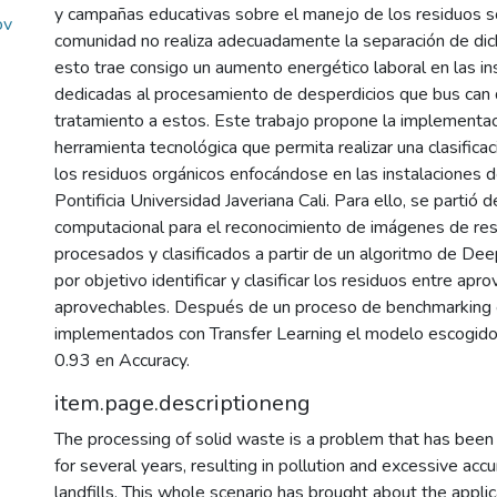
y campañas educativas sobre el manejo de los residuos só
ov
comunidad no realiza adecuadamente la separación de dic
esto trae consigo un aumento energético laboral en las in
dedicadas al procesamiento de desperdicios que bus can 
tratamiento a estos. Este trabajo propone la implementa
herramienta tecnológica que permita realizar una clasifica
los residuos orgánicos enfocándose en las instalaciones 
Pontificia Universidad Javeriana Cali. Para ello, se partió de
computacional para el reconocimiento de imágenes de res
procesados y clasificados a partir de un algoritmo de Dee
por objetivo identificar y clasificar los residuos entre apr
aprovechables. Después de un proceso de benchmarking
implementados con Transfer Learning el modelo escogido
0.93 en Accuracy.
item.page.descriptioneng
The processing of solid waste is a problem that has been
for several years, resulting in pollution and excessive acc
landfills. This whole scenario has brought about the applic