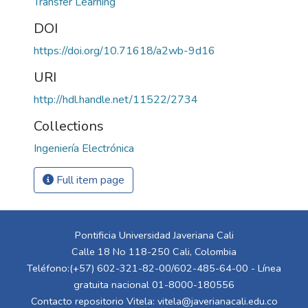
Transfer Learning
DOI
https://doi.org/10.71618/a2wb-9d16
URI
http://hdl.handle.net/11522/2734
Collections
Ingeniería Electrónica
Full item page
Pontificia Universidad Javeriana Cali
Calle 18 No 118-250 Cali, Colombia
Teléfono:(+57) 602-321-82-00/602-485-64-00 - Línea
gratuita nacional 01-8000-180556
Contacto repositorio Vitela:
vitela@javerianacali.edu.co