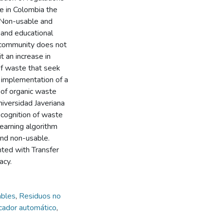
re in Colombia the
, Non-usable and
 and educational
 community does not
t an increase in
 of waste that seek
 implementation of a
n of organic waste
niversidad Javeriana
ecognition of waste
earning algorithm
and non-usable.
ted with Transfer
acy.
ables
,
Residuos no
icador automático
,