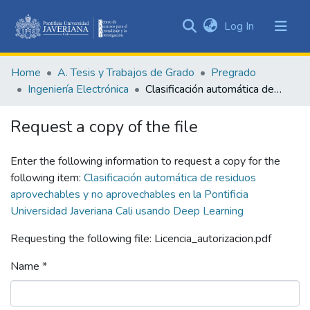
(current)
Log In
Communities
&
Home
A. Tesis y Trabajos de Grado
Pregrado
Collections
Ingeniería Electrónica
Clasificación automática de residuos aprovechables y no aprovechables en la Pontificia Universidad Javeriana Cali usando Deep Learning
All of DSpace
Request a copy of the file
Statistics
Enter the following information to request a copy for the
following item:
Clasificación automática de residuos
aprovechables y no aprovechables en la Pontificia
Universidad Javeriana Cali usando Deep Learning
Requesting the following file: Licencia_autorizacion.pdf
Name *