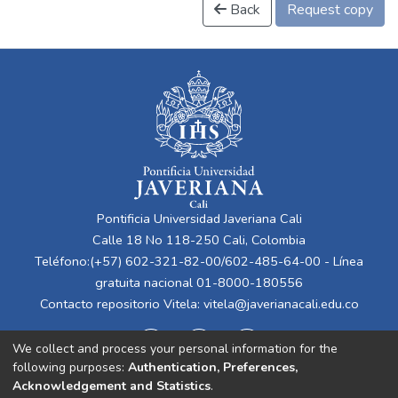
Back
Request copy
Pontificia Universidad Javeriana Cali
Calle 18 No 118-250 Cali, Colombia
Teléfono:(+57) 602-321-82-00/602-485-64-00 - Línea
gratuita nacional 01-8000-180556
Contacto repositorio Vitela:
vitela@javerianacali.edu.co
We collect and process your personal information for the
following purposes:
Authentication, Preferences,
Acknowledgement and Statistics
.