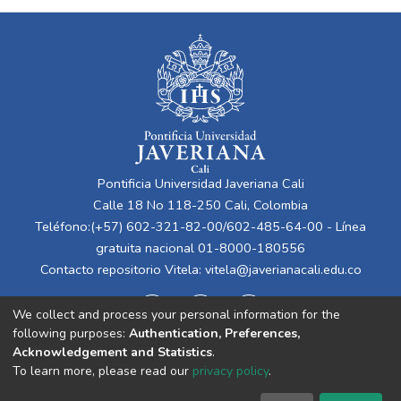
Pontificia Universidad Javeriana Cali
Calle 18 No 118-250 Cali, Colombia
Teléfono:(+57) 602-321-82-00/602-485-64-00 - Línea
gratuita nacional 01-8000-180556
Contacto repositorio Vitela:
vitela@javerianacali.edu.co
We collect and process your personal information for the
following purposes:
Authentication, Preferences,
Acknowledgement and Statistics
.
To learn more, please read our
privacy policy
.