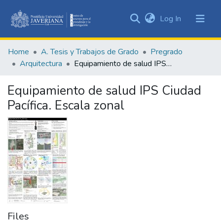
(current)
Log In
Communities
&
Home
A. Tesis y Trabajos de Grado
Pregrado
Collections
Arquitectura
Equipamiento de salud IPS Ciudad Pacífica. Escala zonal
All of DSpace
Equipamiento de salud IPS Ciudad
Statistics
Pacífica. Escala zonal
Files