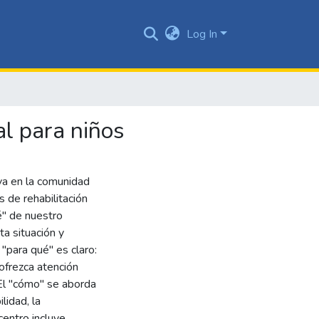
Log In
al para niños
iva en la comunidad
s de rehabilitación
é" de nuestro
a situación y
 "para qué" es claro:
 ofrezca atención
 El "cómo" se aborda
lidad, la
centro incluye