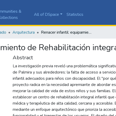
mmunities &
All of DSpace
Statistics
ollections
ado
Arquitectura
Renacer infantil: equipamiento de Rehabilitación integral para niños
amiento de Rehabilitación integr
Abstract
La investigación previa reveló una problemática significat
de Palmira y sus alrededores: la falta de acceso a servicio
infantil adecuados para niños con discapacidad. El "por qu
proyecto radica en la necesidad apremiante de abordar est
mejorar la calidad de vida de estos niños y sus familias. El
establecer un centro de rehabilitación integral infantil que
médica y terapéutica de alta calidad, cercana y accesible.
mediante un enfoque arquitectónico que prioriza la accesibi
funcionalidad y el bienestar de los usuarios. El diseño del 