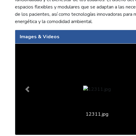
espacios flexibles y modulares que se adaptan a las nec
de los pacientes, así como tecnologías innovadoras para me
energética y la comodidad ambiental.
Images & Videos
Slide 1 of 2
Previous
12311.jpg