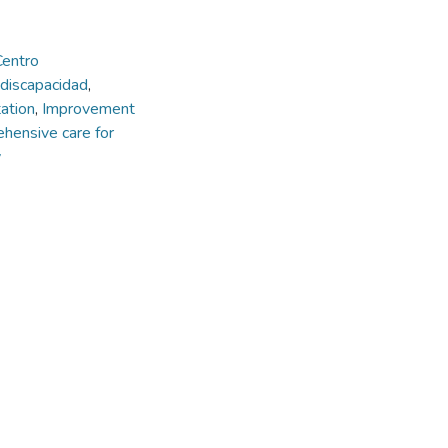
Centro
n discapacidad
,
tation
,
Improvement
hensive care for
y