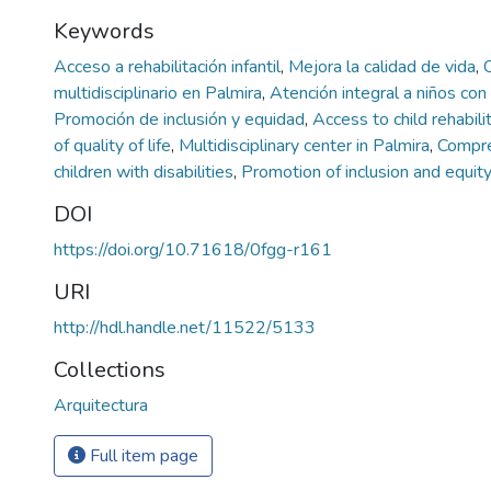
Keywords
Acceso a rehabilitación infantil
,
Mejora la calidad de vida
,
multidisciplinario en Palmira
,
Atención integral a niños co
Promoción de inclusión y equidad
,
Access to child rehabili
of quality of life
,
Multidisciplinary center in Palmira
,
Compre
children with disabilities
,
Promotion of inclusion and equit
DOI
https://doi.org/10.71618/0fgg-r161
URI
http://hdl.handle.net/11522/5133
Collections
Arquitectura
Full item page