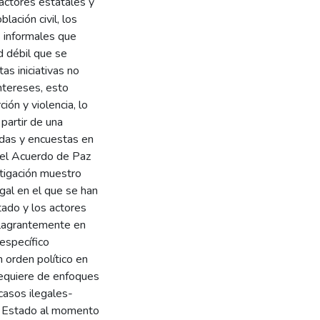
 actores estatales y
lación civil, los
s informales que
d débil que se
as iniciativas no
intereses, esto
ión y violencia, lo
partir de una
adas y encuestas en
 del Acuerdo de Paz
tigación muestro
egal en el que se han
tado y los actores
flagrantemente en
específico
 orden político en
requiere de enfoques
casos ilegales-
o Estado al momento