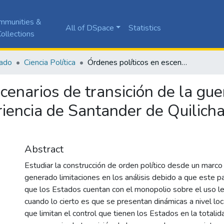
mmunities &
All of DSpace
Statistics
ollections
ado
Ciencia Política
Órdenes políticos en escenarios de transición de la guerra a la paz. Un acercamiento a la experiencia de Santander de Quilichao, Colombia, en el posacuerdo
cenarios de transición de la gue
iencia de Santander de Quilicha
Abstract
Estudiar la construcción de orden político desde un marc
generado limitaciones en los análisis debido a que este p
que los Estados cuentan con el monopolio sobre el uso leg
cuando lo cierto es que se presentan dinámicas a nivel loca
que limitan el control que tienen los Estados en la totalida