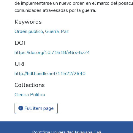
de implementarse un nuevo orden en el marco del posac
comunidades atravesadas por la guerra.
Keywords
Orden publico
,
Guerra
,
Paz
DOI
https://doi.org/10.71618/v8rx-8z24
URI
http://hdl.handle.net/11522/2640
Collections
Ciencia Política
Full item page
Pontificia Universidad Javeriana Cali