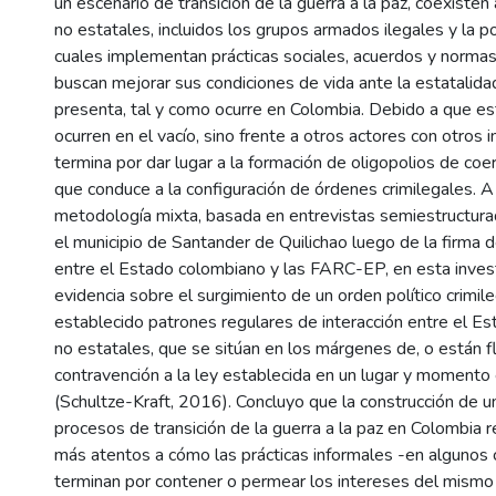
un escenario de transición de la guerra a la paz, coexisten
no estatales, incluidos los grupos armados ilegales y la pob
cuales implementan prácticas sociales, acuerdos y norma
buscan mejorar sus condiciones de vida ante la estatalida
presenta, tal y como ocurre en Colombia. Debido a que est
ocurren en el vacío, sino frente a otros actores con otros 
termina por dar lugar a la formación de oligopolios de coerc
que conduce a la configuración de órdenes crimilegales. A 
metodología mixta, basada en entrevistas semiestructur
el municipio de Santander de Quilichao luego de la firma
entre el Estado colombiano y las FARC-EP, en esta inves
evidencia sobre el surgimiento de un orden político crimil
establecido patrones regulares de interacción entre el Es
no estatales, que se sitúan en los márgenes de, o están 
contravención a la ley establecida en un lugar y momento 
(Schultze-Kraft, 2016). Concluyo que la construcción de un
procesos de transición de la guerra a la paz en Colombia 
más atentos a cómo las prácticas informales -en algunos 
terminan por contener o permear los intereses del mism