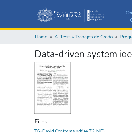
Co
C
Home
A. Tesis y Trabajos de Grado
Pregr
Data-driven system ide
Files
TG-David Contreras.pdf
(4.72 MB)