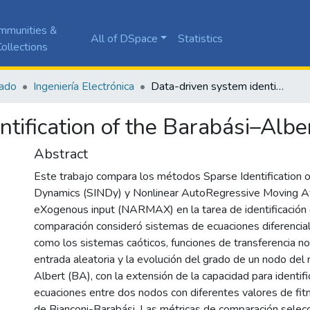
mmunities &
All of DSpace
Statistics
ollections
ado
Ingeniería Electrónica
Data-driven system identification of the Barabási–Albert Model
ntification of the Barabási–Alb
Abstract
Este trabajo compara los métodos Sparse Identification o
Dynamics (SINDy) y Nonlinear AutoRegressive Moving A
eXogenous input (NARMAX) en la tarea de identificación 
comparación consideró sistemas de ecuaciones diferencial
como los sistemas caóticos, funciones de transferencia no
entrada aleatoria y la evolución del grado de un nodo de
Albert (BA), con la extensión de la capacidad para identifi
ecuaciones entre dos nodos con diferentes valores de fi
de Bianconi-Barabási. Las métricas de comparación selec