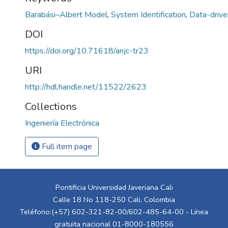
Barabási–Albert Model
,
System Identification
,
Data-driv
DOI
https://doi.org/10.71618/anjc-tr23
URI
http://hdl.handle.net/11522/2623
Collections
Ingeniería Electrónica
Full item page
Pontificia Universidad Javeriana Cali
Calle 18 No 118-250 Cali, Colombia
Teléfono:(+57) 602-321-82-00/602-485-64-00 - Línea
gratuita nacional 01-8000-180556