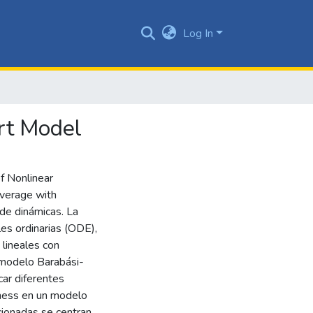
Log In
ert Model
f Nonlinear
verage with
de dinámicas. La
es ordinarias (ODE),
 lineales con
l modelo Barabási-
car diferentes
tness en un modelo
cionadas se centran