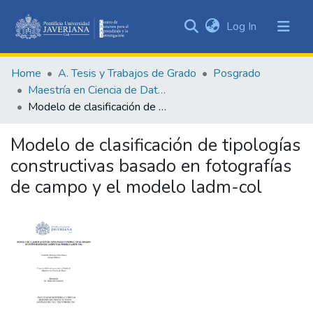
(current)
Log In
Communities
&
Home
A. Tesis y Trabajos de Grado
Posgrado
Collections
Maestría en Ciencia de Datos
All of DSpace
Modelo de clasificación de tipologías constructivas basado en fotografías de campo y el modelo ladm-col
Statistics
Modelo de clasificación de tipologías
constructivas basado en fotografías
de campo y el modelo ladm-col