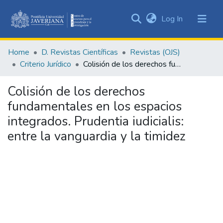
(current)
Log In
Communities
&
Home
D. Revistas Científicas
Revistas (OJS)
Collections
Criterio Jurídico
Colisión de los derechos fundamentales en los espacios integrados. Prudentia iudicialis: entre la vanguardia y la timidez
All of DSpace
Colisión de los derechos
Statistics
fundamentales en los espacios
integrados. Prudentia iudicialis:
entre la vanguardia y la timidez