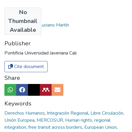
No
Authors
Thumbnail
Donadio Linares, Luciano Martín
Available
Publisher
Pontificia Universidad Javeriana Cali
Cite document
Share
Keywords
Derechos Humanos
,
Integración Regional
,
Libre Circulación
,
Unión Europea
,
MERCOSUR
,
Human rights
,
regional
integration
,
free transit across borders
,
European Union
,