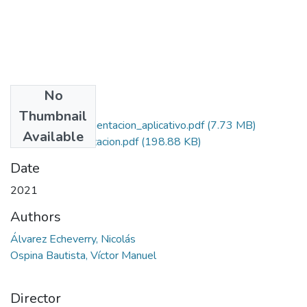
No
Files
Thumbnail
Diseno_implementacion_aplicativo.pdf
(7.73 MB)
Available
Licencia_autorizacion.pdf
(198.88 KB)
Date
2021
Authors
Álvarez Echeverry, Nicolás
Ospina Bautista, Víctor Manuel
Director