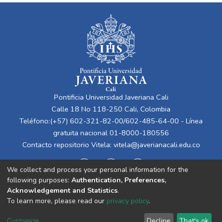
Pontificia Universidad Javeriana Cali
Calle 18 No 118-250 Cali, Colombia
Teléfono:(+57) 602-321-82-00/602-485-64-00 - Línea
gratuita nacional 01-8000-180556
Contacto repositorio Vitela:
vitela@javerianacali.edu.co
We collect and process your personal information for the
following purposes:
Authentication, Preferences,
Acknowledgement and Statistics
.
To learn more, please read our
privacy policy
.
Cookie
Privacy
End User
Send
Customize
Decline
That's ok