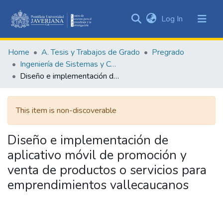
(current)
Log In
Communities
&
Home
A. Tesis y Trabajos de Grado
Pregrado
Collections
Ingeniería de Sistemas y Computación
All of DSpace
Diseño e implementación de aplicativo móvil de promoción y venta de productos o servicios para emprendimientos vallecaucanos
Statistics
This item is non-discoverable
Diseño e implementación de
aplicativo móvil de promoción y
venta de productos o servicios para
emprendimientos vallecaucanos