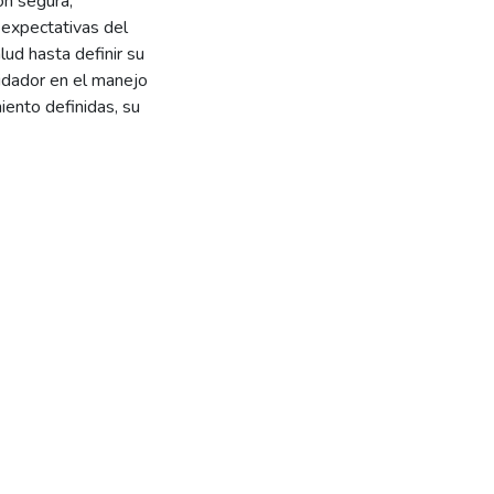
ón segura,
 expectativas del
alud hasta definir su
uidador en el manejo
iento definidas, su