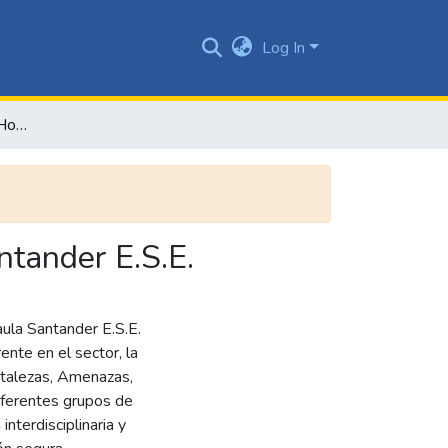
Log In
Modelo de atención del Hospital Francisco de Paula Santander E.S.E.
ntander E.S.E.
ula Santander E.S.E.
ente en el sector, la
rtalezas, Amenazas,
diferentes grupos de
nterdisciplinaria y