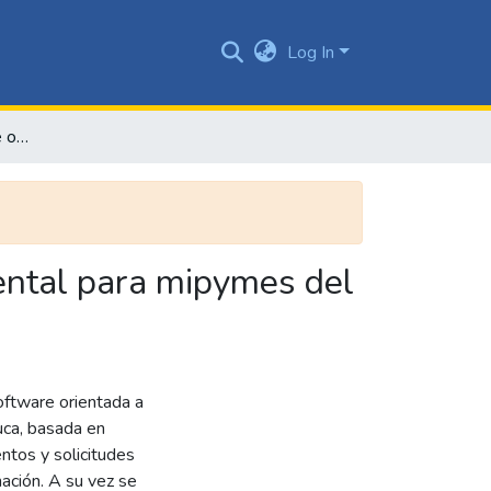
Log In
Arquitectura de software orientado a la gestión documental para mipymes del Valle Del Cauca
ental para mipymes del
oftware orientada a
uca, basada en
ntos y solicitudes
nación. A su vez se