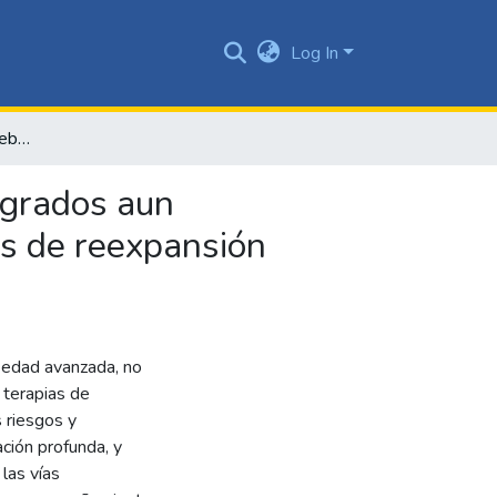
Log In
Sistema de monitoreo web y app móvil gamificada, integrados aun inspirómetro digital para incentivar y apoyar las terapias de reexpansión pulmonar
egrados aun
ias de reexpansión
 edad avanzada, no
 terapias de
 riesgos y
ción profunda, y
 las vías