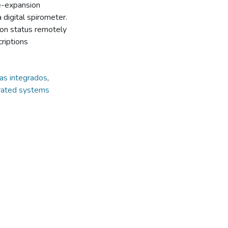
re-expansion
 digital spirometer.
tion status remotely
riptions
as integrados
,
rated systems