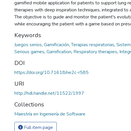
gamified mobile application for patients to support lung 
therapies with deep inspiration techniques, integrated to a
The objective is to guide and monitor the patient's evolu
while encouraging the patient with a game based on presc
Keywords
Juegos serios
,
Gamificación
,
Terapias respiratorias
,
Sistem
Serious games
,
Gamification
,
Respiratory therapies
,
Integ
DOI
https://doi.org/10.71618/ne2c-r585
URI
http://hdl.handle.net/11522/1997
Collections
Maestría en Ingeniería de Software
Full item page