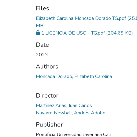
Files
Elizabeth Carolina Moncada Dorado TG.pdf
(25.
MB)
1.LICENCIA DE USO - TG.pdf
(204.69 KB)
Date
2023
Authors
Moncada Dorado, Elizabeth Carolina
Director
Martínez Arias, Juan Carlos
Navarro Newball, Andrés Adolfo
Publisher
Pontificia Universidad Javeriana Cali