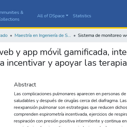
mmunities &
All of DSpace
Statistics
ollections
rado
Maestría en Ingeniería de Software
eb y app móvil gamificada, int
ra incentivar y apoyar las terap
Abstract
Las complicaciones pulmonares aparecen en personas de
saludables y después de cirugías cerca del diafragma. Las
reexpansión pulmonar son estrategias que reducen dichos
comprenden espirometría incentivada, ejercicios de respira
respiración con presión positiva intermitente y continua en