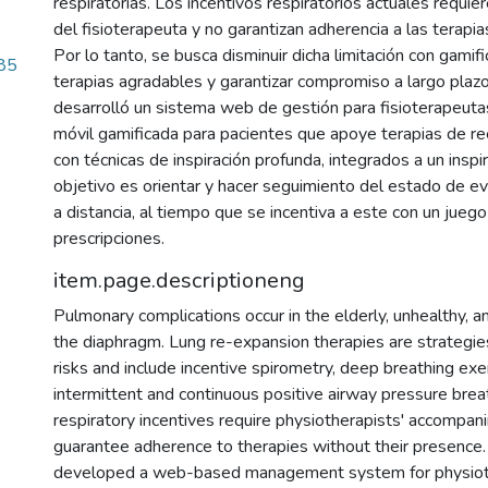
respiratorias. Los incentivos respiratorios actuales requ
del fisioterapeuta y no garantizan adherencia a las terapia
Por lo tanto, se busca disminuir dicha limitación con gamific
85
terapias agradables y garantizar compromiso a largo plaz
desarrolló un sistema web de gestión para fisioterapeutas
móvil gamificada para pacientes que apoye terapias de r
con técnicas de inspiración profunda, integrados a un inspir
objetivo es orientar y hacer seguimiento del estado de ev
a distancia, al tiempo que se incentiva a este con un jueg
prescripciones.
item.page.descriptioneng
Pulmonary complications occur in the elderly, unhealthy, a
the diaphragm. Lung re-expansion therapies are strategie
risks and include incentive spirometry, deep breathing exe
intermittent and continuous positive airway pressure brea
respiratory incentives require physiotherapists' accompa
guarantee adherence to therapies without their presence. 
developed a web-based management system for physioth