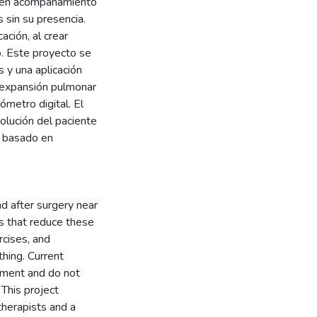
ieren acompañamiento
s sin su presencia.
ación, al crear
o. Este proyecto se
 y una aplicación
eexpansión pulmonar
ómetro digital. El
olución del paciente
o basado en
nd after surgery near
s that reduce these
rcises, and
thing. Current
niment and do not
This project
erapists and a