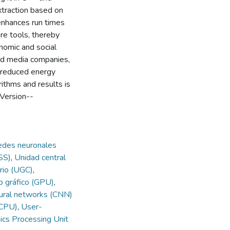
xtraction based on
 enhances run times
re tools, thereby
nomic and social
and media companies,
d reduced energy
ithms and results is
Version--
edes neuronales
NSS)
,
Unidad central
ario (UGC)
,
o gráfico (GPU)
,
eural networks (CNN)
 (CPU)
,
User-
ics Processing Unit