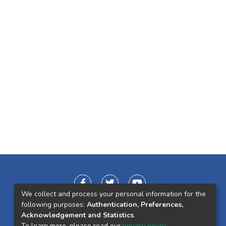
We collect and process your personal information for the
following purposes:
Authentication, Preferences,
Acknowledgement and Statistics
.
To learn more, please read our
privacy policy
.