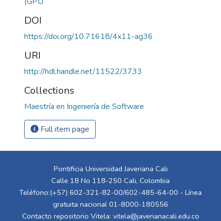
(GPU
DOI
https://doi.org/10.71618/4x11-ag36
URI
http://hdl.handle.net/11522/3733
Collections
Maestría en Ingeniería de Software
Full item page
Pontificia Universidad Javeriana Cali
Calle 18 No 118-250 Cali, Colombia
Teléfono:(+57) 602-321-82-00/602-485-64-00 - Línea
gratuita nacional 01-8000-180556
Contacto repositorio Vitela:
vitela@javerianacali.edu.co