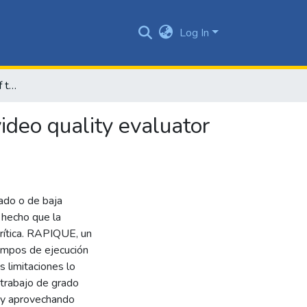
Log In
Implementation in C++ of the NSS-based features for video quality evaluator RAPIQUE
ideo quality evaluator
ado o de baja
 hecho que la
crítica. RAPIQUE, un
iempos de ejecución
 limitaciones lo
 trabajo de grado
y aprovechando