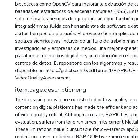
bibliotecas como OpenCV para mejorar la extracción de ca
basadas en estadísticas de escenas naturales (NSS). Esta
solo mejora los tiempos de ejecución, sino que también p
integración más fluida con herramientas de software exis
así los tiempos de ejecución. El proyecto tiene implicaci
sociales significativas, incluyendo un flujo de trabajo más 
investigadores y empresas de medios, una mejor experien
plataformas de medios digitales y una reducción en el co
centros de datos. El repositorio con los algoritmos y resu
disponible en: https://github.com/StidlTorres1/RAPIQUE
VideoQualityAssessment.
item.page.descriptioneng
The increasing prevalence of distorted or low-quality us
content on digital platforms has made the efficient and 
of video quality critical. Although accurate, RAPIQUE, a m
evaluation, suffers from long run times in its current Matl
These limitations make it unsuitable for low-latency appli
project proposes optimizing RAPIQUE by re-implementing