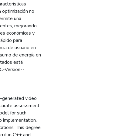
racterísticas
 optimización no
ermite una
tentes, mejorando
ones económicas y
rápido para
cia de usuario en
nsumo de energía en
ltados está
-C-Version--
er-generated video
accurate assessment
odel for such
ab implementation.
cations. This degree
 it in C++ and