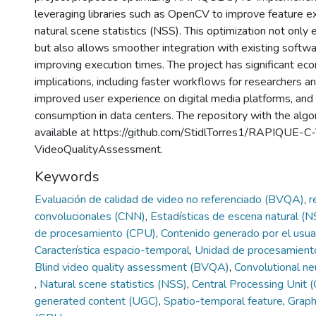
leveraging libraries such as OpenCV to improve feature e
natural scene statistics (NSS). This optimization not only
but also allows smoother integration with existing softwa
improving execution times. The project has significant eco
implications, including faster workflows for researchers 
improved user experience on digital media platforms, an
consumption in data centers. The repository with the algor
available at https://github.com/StidlTorres1/RAPIQUE-C-
VideoQualityAssessment.
Keywords
Evaluación de calidad de video no referenciado (BVQA)
,
r
convolucionales (CNN)
,
Estadísticas de escena natural (
de procesamiento (CPU)
,
Contenido generado por el usu
Característica espacio-temporal
,
Unidad de procesamient
Blind video quality assessment (BVQA)
,
Convolutional n
,
Natural scene statistics (NSS)
,
Central Processing Unit
generated content (UGC)
,
Spatio-temporal feature
,
Graph