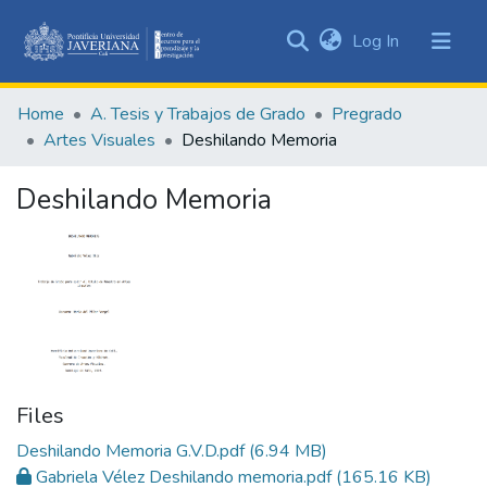
(current)
Log In
Communities
&
Home
A. Tesis y Trabajos de Grado
Pregrado
Collections
Artes Visuales
Deshilando Memoria
All of DSpace
Deshilando Memoria
Statistics
Files
Deshilando Memoria G.V.D.pdf
(6.94 MB)
Gabriela Vélez Deshilando memoria.pdf
(165.16 KB)