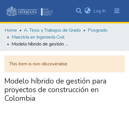
(current)
Log In
Communities
&
Home
A. Tesis y Trabajos de Grado
Posgrado
Collections
Maestría en Ingeniería Civil
All of DSpace
Modelo híbrido de gestión para proyectos de construcción en Colombia
Statistics
This item is non-discoverable
Modelo híbrido de gestión para
proyectos de construcción en
Colombia