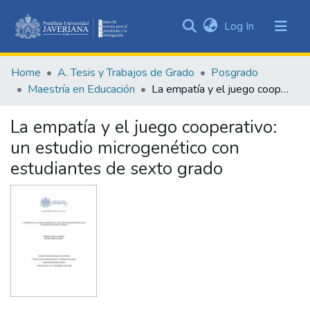
(current)
Log In
Communities
&
Home
A. Tesis y Trabajos de Grado
Posgrado
Collections
Maestría en Educación
La empatía y el juego cooperativo: un estudio microgenético con estudiantes de sexto grado
All of DSpace
La empatía y el juego cooperativo:
Statistics
un estudio microgenético con
estudiantes de sexto grado