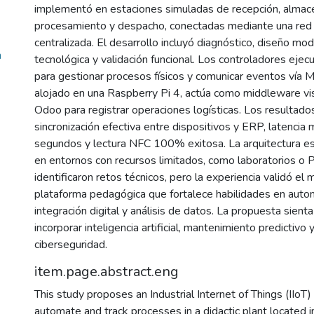
implementó en estaciones simuladas de recepción, almac
procesamiento y despacho, conectadas mediante una red 
centralizada. El desarrollo incluyó diagnóstico, diseño mod
n
tecnológica y validación funcional. Los controladores eje
para gestionar procesos físicos y comunicar eventos ví
alojado en una Raspberry Pi 4, actúa como middleware vi
Odoo para registrar operaciones logísticas. Los resultad
sincronización efectiva entre dispositivos y ERP, latencia 
segundos y lectura NFC 100% exitosa. La arquitectura es 
en entornos con recursos limitados, como laboratorios o
identificaron retos técnicos, pero la experiencia validó e
plataforma pedagógica que fortalece habilidades en autom
integración digital y análisis de datos. La propuesta sient
incorporar inteligencia artificial, mantenimiento predictivo
ciberseguridad.
item.page.abstract.eng
This study proposes an Industrial Internet of Things (IIoT)
automate and track processes in a didactic plant located in