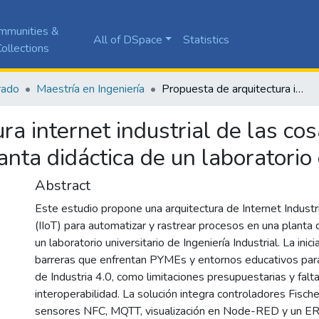
mmunities &
All of DSpace
Statistics
ollections
rado
Maestría en Ingeniería
Propuesta de arquitectura internet industrial de las cosas para una planta industrial: caso de la planta didáctica de un laboratorio de ingeniería industrial
ra internet industrial de las co
lanta didáctica de un laboratorio 
Abstract
Este estudio propone una arquitectura de Internet Industr
(IIoT) para automatizar y rastrear procesos en una planta 
un laboratorio universitario de Ingeniería Industrial. La inic
barreras que enfrentan PYMEs y entornos educativos par
de Industria 4.0, como limitaciones presupuestarias y falt
interoperabilidad. La solución integra controladores Fisch
sensores NFC, MQTT, visualización en Node-RED y un E