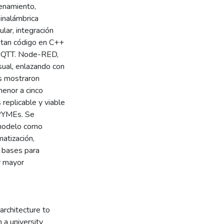
enamiento,
inalámbrica
ular, integración
cutan código en C++
a MQTT. Node-RED,
sual, enlazando con
os mostraron
menor a cinco
replicable y viable
 PYMEs. Se
l modelo como
atización,
a bases para
 y mayor
 architecture to
 a university