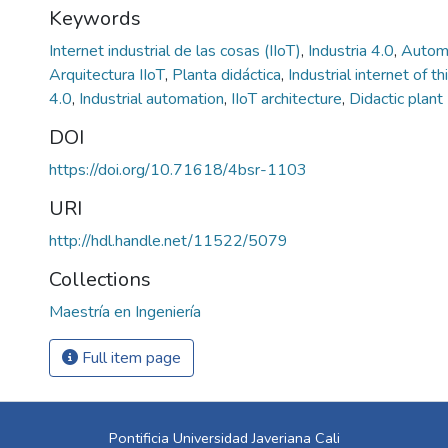
Keywords
Internet industrial de las cosas (IIoT)
,
Industria 4.0
,
Automa
Arquitectura IIoT
,
Planta didáctica
,
Industrial internet of th
4.0
,
Industrial automation
,
IIoT architecture
,
Didactic plant
DOI
https://doi.org/10.71618/4bsr-1103
URI
http://hdl.handle.net/11522/5079
Collections
Maestría en Ingeniería
Full item page
Pontificia Universidad Javeriana Cali