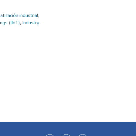
tización industrial
,
ings (IIoT)
,
Industry