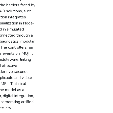
 the barriers faced by
.0 solutions, such
ution integrates
sualization in Node-
 in simulated
 connected through a
diagnostics, modular
. The controllers run
e events via MQTT.
iddleware, linking
 effective
der five seconds,
plicable and viable
SMEs. Technical
the model as a
 digital integration,
orporating artificial
curity.