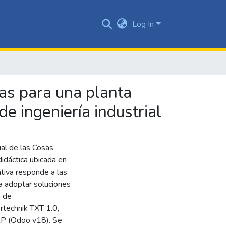
Log In
sas para una planta
de ingeniería industrial
ial de las Cosas
didáctica ubicada en
iativa responde a las
a adoptar soluciones
a de
ertechnik TXT 1.0,
RP (Odoo v18). Se