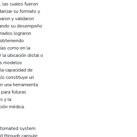
, las cuales fueron
arizar su formato y
naron y validaron
luando su desempeño
enados lograron
, obteniendo
gías como en la
 la ubicación distal o
los modelos
 la capacidad de
llo constituye un
er una herramienta
 para futuras
s y la
ción médica.
automated system
ed through capsule