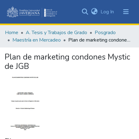
(current)
Log In
Communities
&
Home
A. Tesis y Trabajos de Grado
Posgrado
Collections
Maestría en Mercadeo
Plan de marketing condones Mystic de JGB
All of DSpace
Plan de marketing condones Mystic
Statistics
de JGB