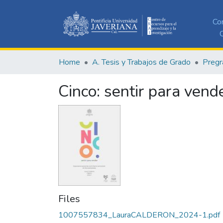
Co
C
Home
A. Tesis y Trabajos de Grado
Pregr
Cinco: sentir para vend
Files
1007557834_LauraCALDERON_2024-1.pdf