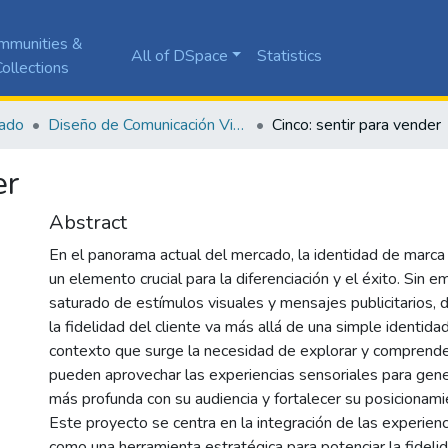
mmunities &
All of DSpace
Statistics
ollections
ado
Diseño de Comunicación Visual
Cinco: sentir para vender
er
Abstract
En el panorama actual del mercado, la identidad de marca
un elemento crucial para la diferenciación y el éxito. Sin
saturado de estímulos visuales y mensajes publicitarios,
la fidelidad del cliente va más allá de una simple identida
contexto que surge la necesidad de explorar y comprend
pueden aprovechar las experiencias sensoriales para gene
más profunda con su audiencia y fortalecer su posicionam
Este proyecto se centra en la integración de las experienc
como una herramienta estratégica para potenciar la fidelid