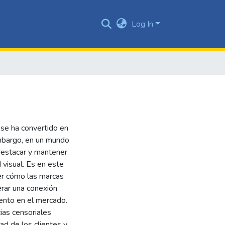
Log In
 se ha convertido en
 embargo, en un mundo
 destacar y mantener
d visual. Es en este
er cómo las marcas
rar una conexión
iento en el mercado.
ias censoriales
ad de los clientes y