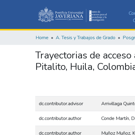
Co
C
Home
A. Tesis y Trabajos de Grado
Posg
Trayectorias de acceso
Pitalito, Huila, Colomb
dc.contributor.advisor
Arrivillaga Quin
dc.contributor.author
Conde Martín, D
dc.contributor.author
Muñoz Muñoz, K