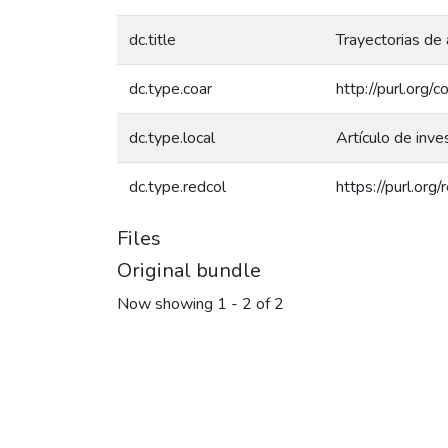
dc.title
Trayectorias de
dc.type.coar
http://purl.org
dc.type.local
Artículo de inve
dc.type.redcol
https://purl.or
Files
Original bundle
Now showing
1 - 2 of 2