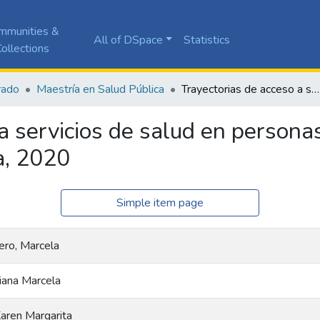
mmunities &
All of DSpace
Statistics
ollections
rado
Maestría en Salud Pública
Trayectorias de acceso a servicios de salud en personas con VIH/SIDA en Pitalito, Huila, Colombia, 2020
 a servicios de salud en person
ia, 2020
Simple item page
tero, Marcela
iana Marcela
aren Margarita