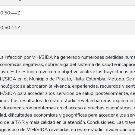
0:50:44Z
0:50:44Z
a infección por VIH/SIDA ha generado numerosas pérdidas humana
conómicas negativas, sobrecarga del sistema de salud e incapac
tivo. Este estudio tuvo como objetivo analizar las trayectorias d
/SIDA en el Municipio de Pitalito, Huila, Colombia. Método. Se re
lógico; se abordaron la vivencia, experiencias, recuerdos y senti
/SIDA para acceder a los servicios de salud; posteriormente, se r
tados. Los resultados de este estudio revelan barreras experimen
 documentaron problemas en el acceso a pruebas diagnósticas, def
dad, dificultades económicas y geográficas para acceder a los serv
no de la TAR y mala calidad en la atención. Conclusiones. Las tray
agnóstico de VIH/SIDA reveladas en este estudio, evidencian bar