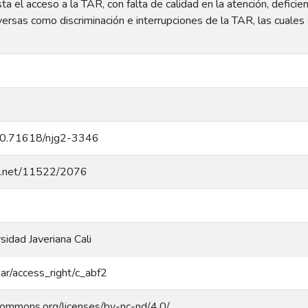
ta el acceso a la TAR, con falta de calidad en la atención, defici
ersas como discriminación e interrupciones de la TAR, las cuales
g/10.71618/njg2-3346
dle.net/11522/2076
rsidad Javeriana Cali
coar/access_right/c_abf2
ecommons.org/licenses/by-nc-nd/4.0/