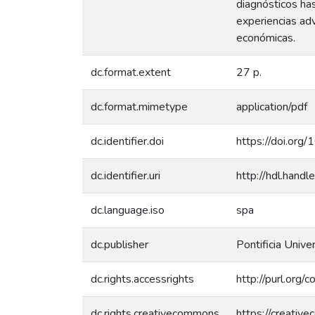
diagnósticos has
experiencias adv
económicas.
dc.format.extent
27 p.
dc.format.mimetype
application/pdf
dc.identifier.doi
https://doi.or
dc.identifier.uri
http://hdl.han
dc.language.iso
spa
dc.publisher
Pontificia Unive
dc.rights.accessrights
http://purl.org/
dc.rights.creativecommons
https://creativ