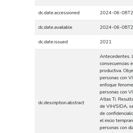
dc.date.accessioned
2024-06-08T2
dc.date.available
2024-06-08T2
dc.date.issued
2021
Antecedentes. L
consecuencias e
productiva. Obje
personas con VIH
enfoque fenomeno
personas con VIH
Atlas Ti. Resul
dc.description.abstract
de VIH/SIDA, se
de confidenciali
el inicio tempra
personas con di