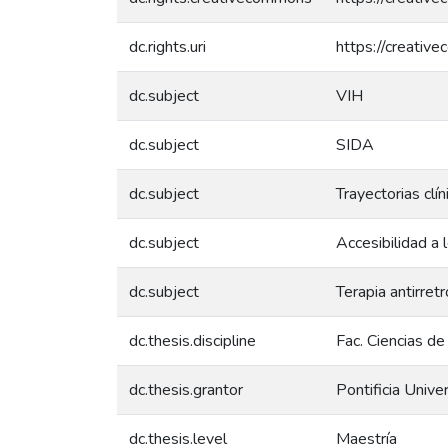
dc.rights.uri
https://creativ
dc.subject
VIH
dc.subject
SIDA
dc.subject
Trayectorias clín
dc.subject
Accesibilidad a 
dc.subject
Terapia antirretr
dc.thesis.discipline
Fac. Ciencias de
dc.thesis.grantor
Pontificia Unive
dc.thesis.level
Maestría