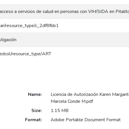
 acceso a servicios de salud en personas con VIH/SIDA en Pitalit
/coar/resource_type/c_2df8fbb1
stigación
g/redcol/resource_type/ART
Name:
Licencia de Autorización Karen Margar
Marcela Conde M.pdf
Size:
1.15 MB
Format:
Adobe Portable Document Format