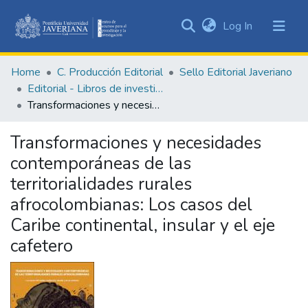
(current)
Log In
Communities
&
Home
C. Producción Editorial
Sello Editorial Javeriano
Collections
Editorial - Libros de investigación
All of DSpace
Transformaciones y necesidades contemporáneas de las territorialidades rurales afrocolombianas: Los casos del Caribe continental, insular y el eje cafetero
Statistics
Transformaciones y necesidades
contemporáneas de las
territorialidades rurales
afrocolombianas: Los casos del
Caribe continental, insular y el eje
cafetero