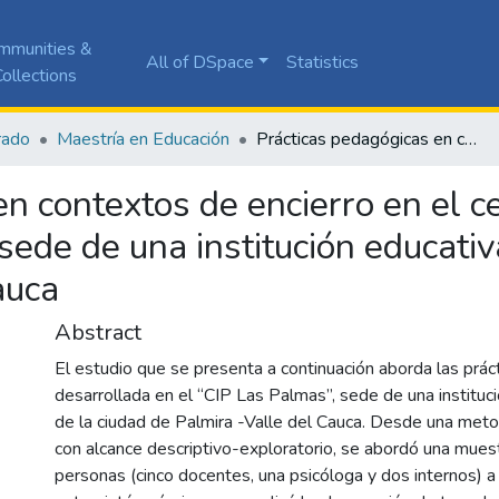
mmunities &
All of DSpace
Statistics
ollections
rado
Maestría en Educación
Prácticas pedagógicas en contextos de encierro en el centro de internamiento preventivo las palmas, sede de una institución educativa pública de la ciudad de Palmira-Valle del Cauca
n contextos de encierro en el c
sede de una institución educativ
auca
Abstract
El estudio que se presenta a continuación aborda las prá
desarrollada en el “CIP Las Palmas”, sede de una instituci
de la ciudad de Palmira -Valle del Cauca. Desde una metod
con alcance descriptivo-exploratorio, se abordó una mues
personas (cinco docentes, una psicóloga y dos internos) a