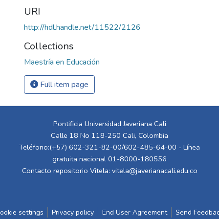
URI
http://hdl.handle.net/11522/2126
Collections
Maestría en Educación
Full item page
Pontificia Universidad Javeriana Cali
Calle 18 No 118-250 Cali, Colombia
Teléfono:(+57) 602-321-82-00/602-485-64-00 - Línea
gratuita nacional 01-8000-180556
Contacto repositorio Vitela:
vitela@javerianacali.edu.co
ookie settings
Privacy policy
End User Agreement
Send Feedba