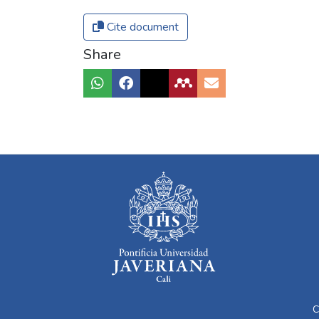
Cite document
Share
C