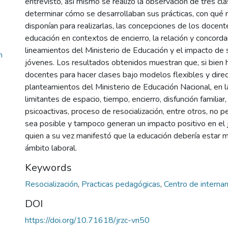
entrevistó, así mismo se realizó la observación de tres cla
determinar cómo se desarrollaban sus prácticas, con qué 
disponían para realizarlas, las concepciones de los docent
educación en contextos de encierro, la relación y concorda
lineamientos del Ministerio de Educación y el impacto de 
n
jóvenes. Los resultados obtenidos muestran que, si bien 
docentes para hacer clases bajo modelos flexibles y dire
planteamientos del Ministerio de Educación Nacional, en la
limitantes de espacio, tiempo, encierro, disfunción familiar
psicoactivas, proceso de resocialización, entre otros, no 
sea posible y tampoco generan un impacto positivo en el j
quien a su vez manifestó que la educación debería estar 
ámbito laboral.
Keywords
Resocialización
,
Practicas pedagógicas
,
Centro de interna
DOI
https://doi.org/10.71618/jrzc-vn50