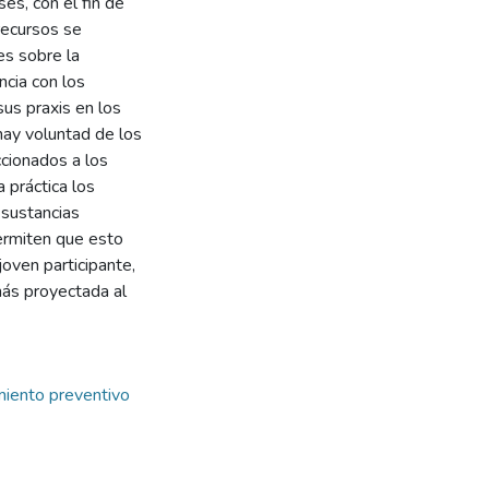
ses, con el fin de
recursos se
es sobre la
ncia con los
sus praxis en los
hay voluntad de los
ccionados a los
 práctica los
, sustancias
permiten que esto
oven participante,
más proyectada al
miento preventivo