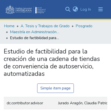
(current)
Log In
Communities
&
Home
A. Tesis y Trabajos de Grado
Posgrado
Collections
Maestría en Administración de Empresas
All of DSpace
Estudio de factibilidad para la creación de una cadena de tiendas de conveniencia de autoservicio, automatizadas
Statistics
Estudio de factibilidad para la
creación de una cadena de tiendas
de conveniencia de autoservicio,
automatizadas
Simple item page
dc.contributor.advisor
Jurado Aragón, Claudia Patricia