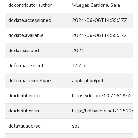
dc.contributor.author
Villegas Cardona, Sara
dc.date.accessioned
2024-06-08T14:59:37Z
dc.date.available
2024-06-08T14:59:37Z
dc.date.issued
2021
dc.format.extent
147 p.
dc.format.mimetype
application/pdf
dc.identifier.doi
https://doi.org/10.71618/7m
dc.identifier.uri
http://hdl.handle.net/11522/
dc.language.iso
spa