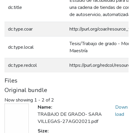
Estudio de factibilidad para la 
dc.title
una cadena de tiendas de conv
de autoservicio, automatizadas
dc.type.coar
http://purl.org/coar/resource_t
Tesis/Trabajo de grado - Monog
dc.type.local
Maestría
dc.type.redcol
https://purl.org/redcol/resour
Files
Original bundle
Now showing
1 - 2 of 2
Name:
Down
TRABAJO DE GRADO- SARA
load
VILLEGAS-27AGO2021.pdf
Size: