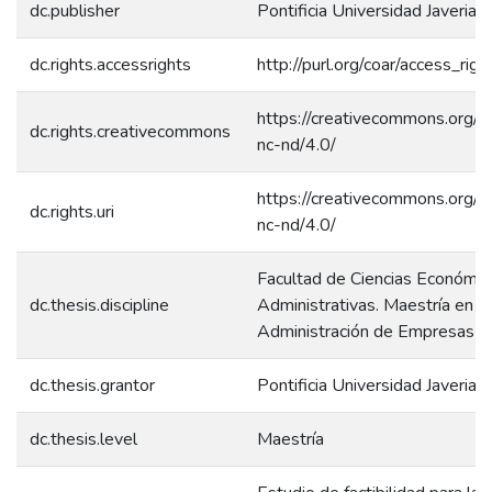
dc.publisher
Pontificia Universidad Javeriana
dc.rights.accessrights
http://purl.org/coar/access_rig
https://creativecommons.org/l
dc.rights.creativecommons
nc-nd/4.0/
https://creativecommons.org/l
dc.rights.uri
nc-nd/4.0/
Facultad de Ciencias Económic
dc.thesis.discipline
Administrativas. Maestría en
Administración de Empresas
dc.thesis.grantor
Pontificia Universidad Javeriana
dc.thesis.level
Maestría