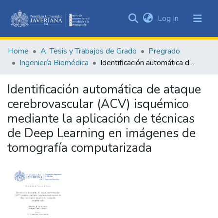
(current)
Log In
Communities
&
Home
A. Tesis y Trabajos de Grado
Pregrado
Collections
Ingeniería Biomédica
Identificación automática de ataque cerebrovascular (ACV) isquémico mediante la aplicación de técnicas de Deep Learning en imágenes de tomografía computarizada
All of DSpace
Identificación automática de ataque
Statistics
cerebrovascular (ACV) isquémico
mediante la aplicación de técnicas
de Deep Learning en imágenes de
tomografía computarizada