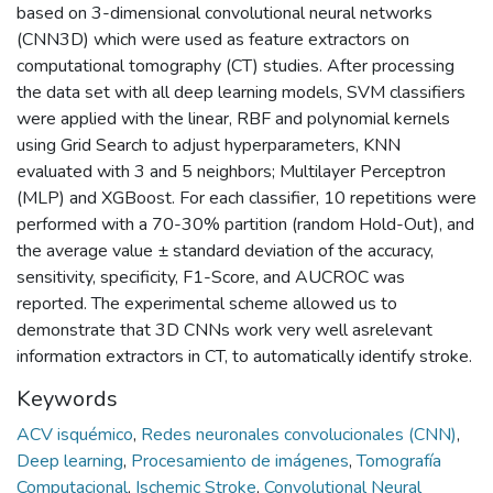
based on 3-dimensional convolutional neural networks
(CNN3D) which were used as feature extractors on
computational tomography (CT) studies. After processing
the data set with all deep learning models, SVM classifiers
were applied with the linear, RBF and polynomial kernels
using Grid Search to adjust hyperparameters, KNN
evaluated with 3 and 5 neighbors; Multilayer Perceptron
(MLP) and XGBoost. For each classifier, 10 repetitions were
performed with a 70-30% partition (random Hold-Out), and
the average value ± standard deviation of the accuracy,
sensitivity, specificity, F1-Score, and AUCROC was
reported. The experimental scheme allowed us to
demonstrate that 3D CNNs work very well asrelevant
information extractors in CT, to automatically identify stroke.
Keywords
ACV isquémico
,
Redes neuronales convolucionales (CNN)
,
Deep learning
,
Procesamiento de imágenes
,
Tomografía
Computacional
,
Ischemic Stroke
,
Convolutional Neural