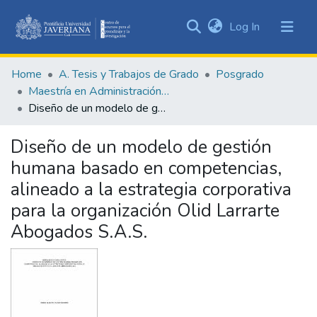
(current)
Log In
Communities
&
Home
A. Tesis y Trabajos de Grado
Posgrado
Collections
Maestría en Administración de Empresas
All of DSpace
Diseño de un modelo de gestión humana basado en competencias, alineado a la estrategia corporativa para la organización Olid Larrarte Abogados S.A.S.
Statistics
Diseño de un modelo de gestión
humana basado en competencias,
alineado a la estrategia corporativa
para la organización Olid Larrarte
Abogados S.A.S.