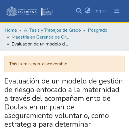
(current)
Log In
Communities
&
Home
A. Tesis y Trabajos de Grado
Posgrado
Collections
Maestría en Gerencia de Organizaciones de Salud
All of DSpace
Evaluación de un modelo de gestión de riesgo enfocado a la maternidad a través del acompañamiento de Doulas en un plan de aseguramiento voluntario, como estrategia para determinar diferencias estadísticamente significativas respecto a la morbilidad materna extrema
Statistics
This item is non-discoverable
Evaluación de un modelo de gestión
de riesgo enfocado a la maternidad
a través del acompañamiento de
Doulas en un plan de
aseguramiento voluntario, como
estrategia para determinar