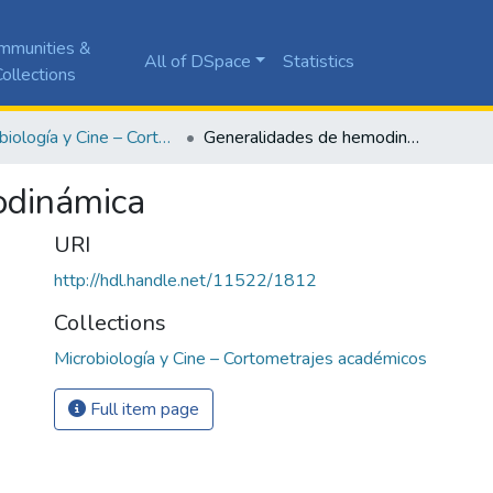
mmunities &
All of DSpace
Statistics
ollections
Microbiología y Cine – Cortometrajes académicos
Generalidades de hemodinámica
odinámica
URI
http://hdl.handle.net/11522/1812
Collections
Microbiología y Cine – Cortometrajes académicos
Full item page