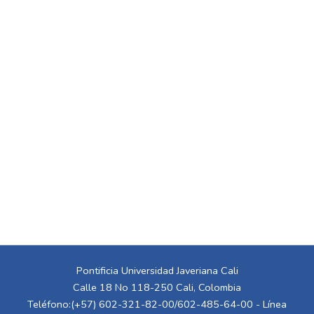
Pontificia Universidad Javeriana Cali
Calle 18 No 118-250 Cali, Colombia
Teléfono:(+57) 602-321-82-00/602-485-64-00 - Línea