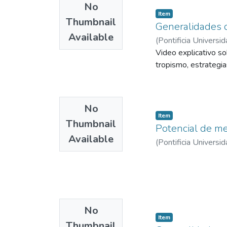
No
Item
Thumbnail
Generalidades d
Available
(
Pontificia Universid
Video explicativo so
tropismo, estrategias
No
Item
Thumbnail
Potencial de me
Available
(
Pontificia Universid
No
Item
Thumbnail