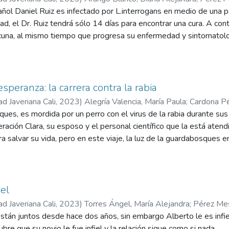
ñol Daniel Ruiz es infectado por L.interrogans en medio de una 
strella Insuasty, Jose David
;
Castañeda Ramírez, Claudia Rocío
;
V
ad, el Dr. Ruiz tendrá sólo 14 días para encontrar una cura. A cont
acuna, al mismo tiempo que progresa su enfermedad y sintomatolog
, no puedes salvar a todos.
speranza: la carrera contra la rabia
ad Javeriana Cali
,
2023
)
Alegría Valencia, María Paula
;
Cardona Pé
ues, es mordida por un perro con el virus de la rabia durante sus
 Izquierdo, Esteban
;
Arango Montilla, María del Mar
;
Castañeda R
drés
ación Clara, su esposo y el personal científico que la está atend
a salvar su vida, pero en este viaje, la luz de la guardabosques e
ranza en el mundo finalmente nace.
el
ad Javeriana Cali
,
2023
)
Torres Ángel, María Alejandra
;
Pérez Mes
tán juntos desde hace dos años, sin embargo Alberto le es infie
ra, Daniel Santiago
;
Bonilla Valencia, Juan José
;
Castañeda Ramírez,
re que su novio le fue infiel y la relación sigue como si nada.