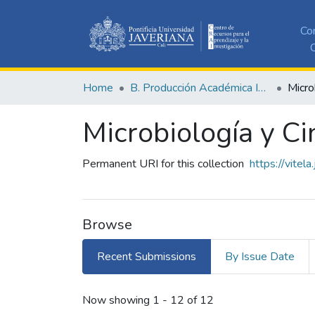
Co
C
Home
B. Producción Académica Institucional
Microbiología y C
Permanent URI for this collection
https://vitel
Browse
Recent Submissions
By Issue Date
Recent Submissions
Now showing
1 - 12 of 12