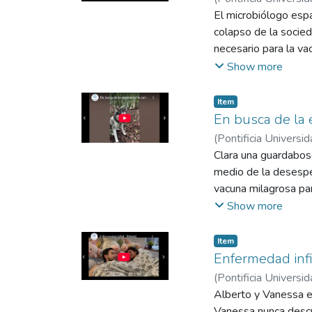
Álvarez, Juan José
El microbiólogo espa
;
E
colapso de la socied
necesario para la v
cura tiene su precio
Show more
Item
En busca de la e
(
Pontificia Universid
Alejandra
Clara una guardabosq
;
Mosquera
Castañeda, Iván An
medio de la desesper
vacuna milagrosa par
continua y una espe
Show more
Item
Enfermedad infi
(
Pontificia Universid
Valeria
Alberto y Vanessa es
;
Trujillo Last
Iván Andrés
Vanessa nunca descub