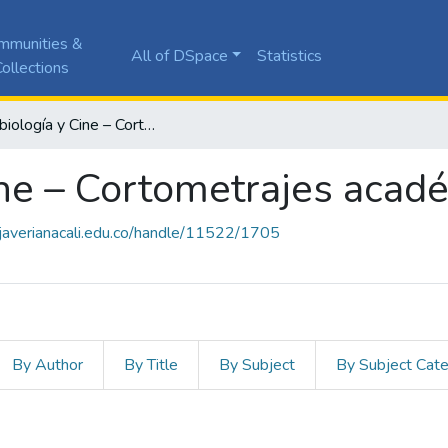
mmunities &
All of DSpace
Statistics
ollections
Microbiología y Cine – Cortometrajes académicos
ine – Cortometrajes acad
a.javerianacali.edu.co/handle/11522/1705
By Author
By Title
By Subject
By Subject Cat