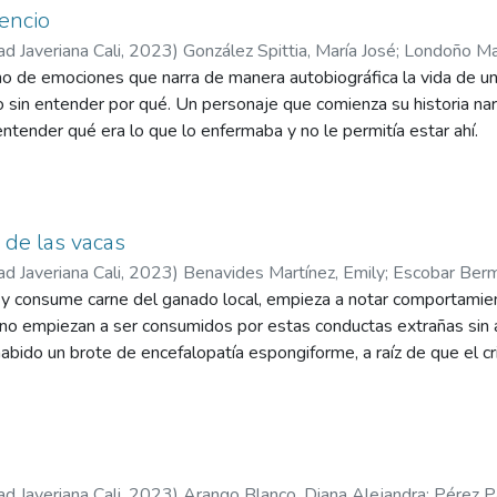
encio
ad Javeriana Cali
,
2023
)
González Spittia, María José
;
Londoño Mar
o de emociones que narra de manera autobiográfica la vida de un 
ba, Diego Andrés
;
Pérez Caldas, Melissa
;
Torres Rincón, Julián
;
Vie
Claudia Rocío
 sin entender por qué. Un personaje que comienza su historia narra
 entender qué era lo que lo enfermaba y no le permitía estar ahí.
 de las vacas
ad Javeriana Cali
,
2023
)
Benavides Martínez, Emily
;
Escobar Berm
e y consume carne del ganado local, empieza a notar comportamie
ga, Carlos Felipe
;
Salazar Ríos, Tatiana
;
Castañeda Ramírez, Claud
no empiezan a ser consumidos por estas conductas extrañas sin a
habido un brote de encefalopatía espongiforme, a raíz de que el cr
rgo la familia decide no darle importancia, por lo que siguen cons
la repetidas veces terminan falleciendo rápidamente.
ad Javeriana Cali
,
2023
)
Arango Blanco, Diana Alejandra
;
Pérez P