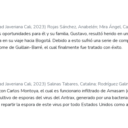
ad Javeriana Cali
,
2023
)
Rojas Sánchez, Anabelén
;
Mira Ángel, Ca
oportunidades para él y su familia, Gustavo, resultó herido en u
o, Cristian David
;
Aguilar Constain, Sofía
;
Aguilar Donneys, Gust
illa en su viaje hacia Bogotá. Debido a esto sufrió una serie de co
amírez, Claudia Rocío
ome de Guillain-Barré, el cual finalmente fue tratado con éxito.
ad Javeriana Cali
,
2023
)
Salinas Tabares, Catalina
;
Rodríguez Galin
con Carlos Montoya, el cual es funcionario infiltrado de Amasam 
ata Alzate, Marianna
;
Hernández Rojas, William
;
Zambrano Pantoj
cultivo de esporas del virus del Antrax, generado por una bacteria 
era Castañeda, Iván Andrés
;
Castañeda Ramírez, Claudia Rocío
 repartir la espora de este virus por todo Estados Unidos como a
aron tenía como paradero la casa del multimillonario. Jason Torres,
 facilidad de acceder a una red de salud eficiente.