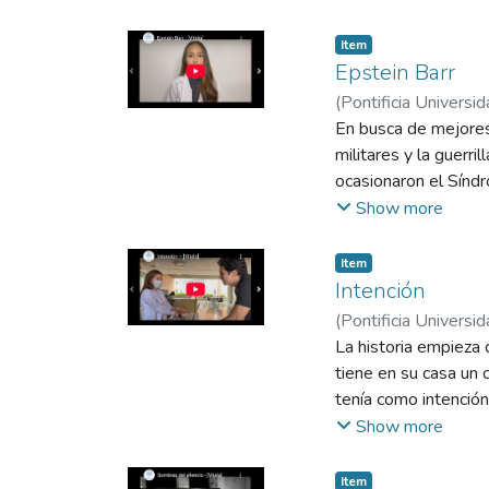
Item
Epstein Barr
(
Pontificia Universid
Lisseth
En busca de mejores 
;
Mera Burban
Andrés
militares y la guerr
;
Castañeda R
ocasionaron el Síndr
Show more
Item
Intención
(
Pontificia Universid
Danny Romario
La historia empieza 
;
Zap
Román Benyanni
tiene en su casa un 
;
Vi
tenía como intención
paquetes que se envi
Show more
sin embargo, tenía la
Item