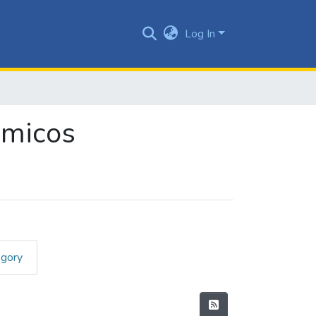
Log In
émicos
egory