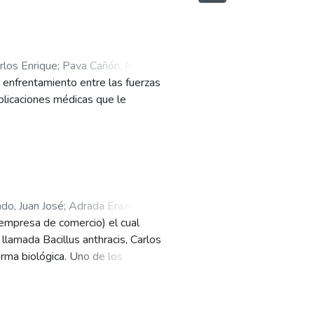
rlos Enrique
;
Pava Cañón, María
n enfrentamiento entre las fuerzas
avo Eduardo
;
Viera Castañeda, Iván
mplicaciones médicas que le
do, Juan José
;
Adrada Erazo,
(empresa de comercio) el cual
a, Laura Isabel
;
Dávila León,
llamada Bacillus anthracis, Carlos
rma biológica. Uno de los
 el cual se infectó de este virus,