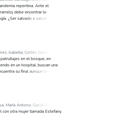
pandemia repentina. Ante el
iera Castañeda, Iván Andrés
rarreloj debe encontrar lo
ía. ¿Ser salvado o salvar?, toda
rez, Isabella
;
Cortés Santamaría,
 patrullajes en el bosque, en
amírez, Claudia Rocío
;
Viera
iendo en un hospital, buscan una
ncuentra su final aunque la lucha
a, María Antonia
;
García Rubiano,
l con otra mujer llamada Estefany.
 Claudia Rocío
;
Viera Castañeda,