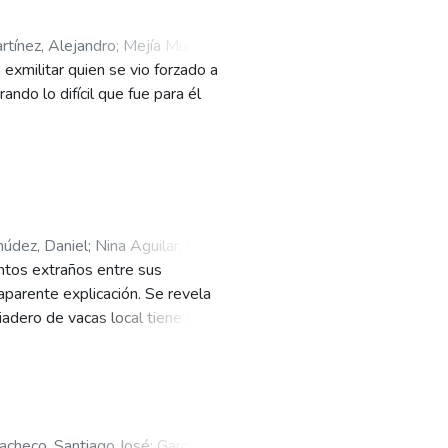
tínez, Alejandro
;
Mejía Muñoz,
exmilitar quien se vio forzado a
ra Castañeda, Iván Andrés
;
ndo lo difícil que fue para él
údez, Daniel
;
Nina Aguilar, David
ntos extraños entre sus
ia Rocío
;
Viera Castañeda, Iván
parente explicación. Se revela
iadero de vacas local tiene vacas
umiendo carne infectada con el
acheco, Santiago José
;
García