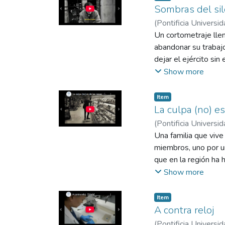
Sombras del sil
(
Pontificia Universid
Bianca
Un cortometraje llen
;
Suaza Villal
Castañeda Ramírez, 
abandonar su trabajo
dejar el ejército sin
Show more
Item
La culpa (no) es
(
Pontificia Universid
Andrés
Una familia que viv
;
Ortega Zúñi
Andrés
miembros, uno por u
que en la región ha 
infectadas, sin emba
Show more
prión, y al consumir
Item
A contra reloj
(
Pontificia Universid